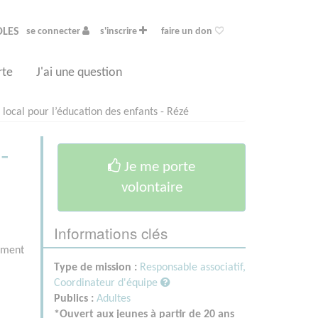
OLES
se connecter
s'inscrire
faire un don
rte
J'ai une question
local pour l’éducation des enfants - Rézé
-
Je me porte
volontaire
Informations clés
pement
Type de mission :
Responsable associatif,
Coordinateur d'équipe
Publics :
Adultes
*Ouvert aux jeunes à partir de 20 ans