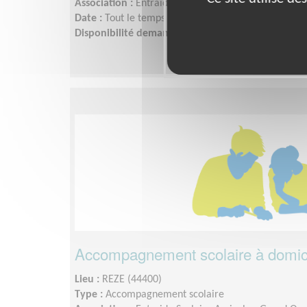
Association :
Entraide Scolaire Amicale - Grand Oue
Date :
Tout le temps
Disponibilité demandée :
1 demi-journée par sem
Accompagnement scolaire à domici
Lieu :
REZE (44400)
Type :
Accompagnement scolaire