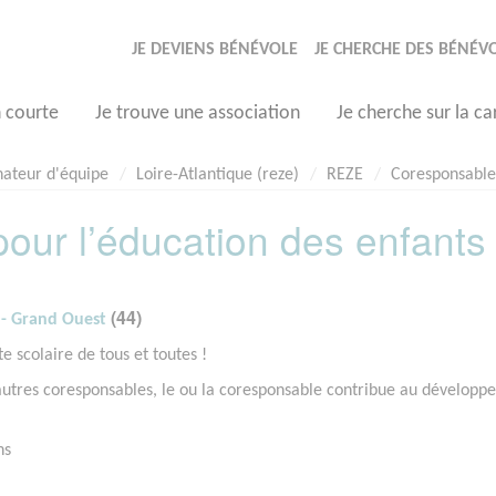
JE DEVIENS BÉNÉVOLE
JE CHERCHE DES BÉNÉV
n courte
Je trouve une association
Je cherche sur la ca
nateur d'équipe
Loire-Atlantique (reze)
REZE
Coresponsable 
our l’éducation des enfants 
(44)
 - Grand Ouest
e scolaire de tous et toutes !
 autres coresponsables, le ou la coresponsable contribue au dévelop
ns