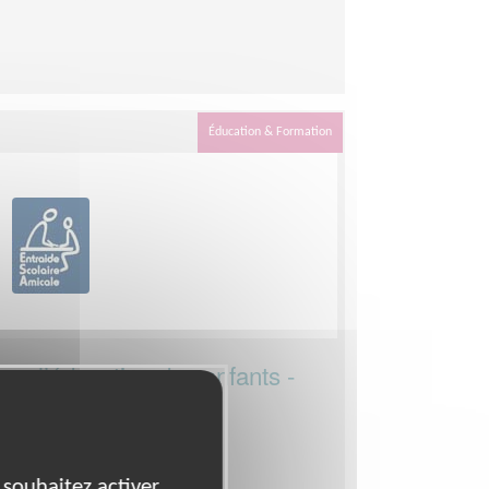
Éducation & Formation
ur l’éducation des enfants -
oordinateur d'équipe
 souhaitez activer