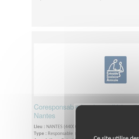
Coresponsable local pour l’éducati
Nantes
Lieu :
NANTES (44000)
Type :
Responsable associatif, Coordinateur d'équip
Ce site utilise d