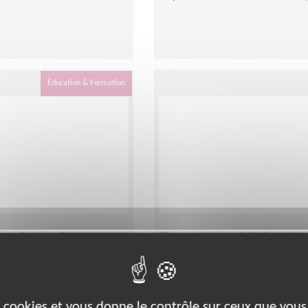
Éducation & Formation
on des enfants -
Coresponsable local po
Angers
Lieu :
ANGERS (49000)
e
Type :
Responsable associatif, C
es cookies et vous donne le contrôle sur ceux que vous