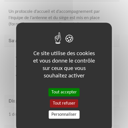
Un protocole d’accueil et d’accompagnement par
l’équipe de l’antenne et du siège est mis en place
(formations, ressources en ligne, etc.)
Savoir être & compétences
Ce site utilise des cookies
Adhésion à la Charte et aux valeurs de l’E.S.A
et vous donne le contrôle
Qualités relationnelles et humaines
sur ceux que vous
souhaitez activer
Disponibilité, dynamisme et réactivité
Tout accepter
Disponibilité demandée
Tout refuser
Personnaliser
1 demi-journée par semaine minimum