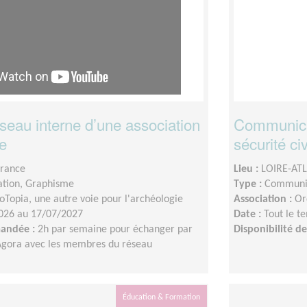
seau interne d’une association
Communicat
ie
sécurité ci
France
Lieu :
LOIRE-AT
tion, Graphisme
Type :
Communic
oTopia, une autre voie pour l'archéologie
Association :
Or
026 au 17/07/2027
Date :
Tout le t
mandée :
2h par semaine pour échanger par
Disponibilité 
Agora avec les membres du réseau
Éducation & Formation