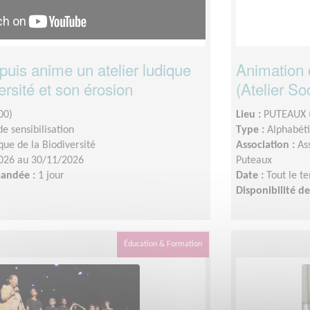
 puis anime un atelier ludique
Animation 
ersité et son érosion
(Atelier So
00)
Lieu :
PUTEAUX 
e sensibilisation
Type :
Alphabéti
que de la Biodiversité
Association :
As
026 au 30/11/2026
Puteaux
mandée :
1 jour
Date :
Tout le t
Disponibilité 
Éducation & Formation