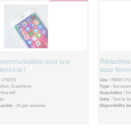
 communication pour une
Rédactrice
éminine !
asso fémin
 (75019)
Lieu :
PARIS (75)
tion, Graphisme
Type :
Document
 Yourself
Association :
Fi
ps
Date :
Tout le t
mandée :
2h par semaine
Disponibilité 