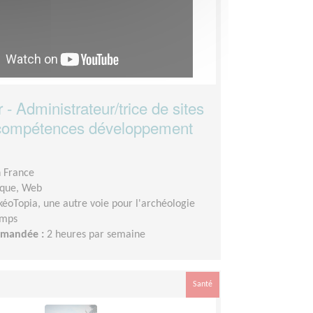
- Administrateur/trice de sites
compétences développement
n France
ique, Web
kéoTopia, une autre voie pour l'archéologie
emps
demandée :
2 heures par semaine
Santé