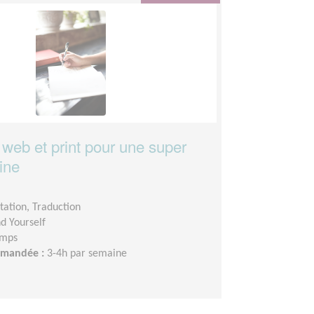
 web et print pour une super
ine
ation, Traduction
nd Yourself
emps
demandée :
3-4h par semaine