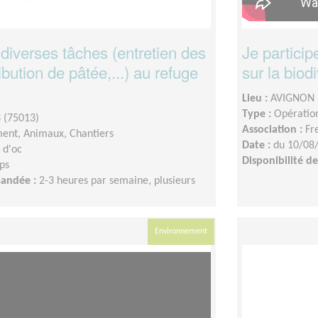
 diverses tâches (entretien des
Je particip
ibution de pâtée,...) au refuge
sur la biod
Lieu :
AVIGNON 
Type :
Opération
 (75013)
Association :
Fr
ent, Animaux, Chantiers
Date :
du 10/08
 d'oc
Disponibilité 
ps
mandée :
2-3 heures par semaine, plusieurs
Environnement