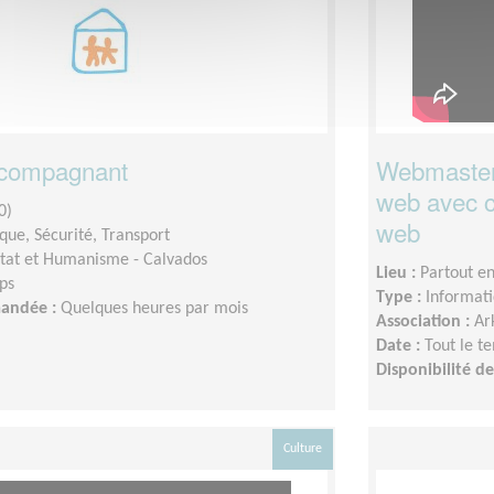
ccompagnant
Webmaster 
web avec 
0)
web
ique, Sécurité, Transport
tat et Humanisme - Calvados
Lieu :
Partout e
ps
Type :
Informat
mandée :
Quelques heures par mois
Association :
Ar
Date :
Tout le t
Disponibilité 
Culture