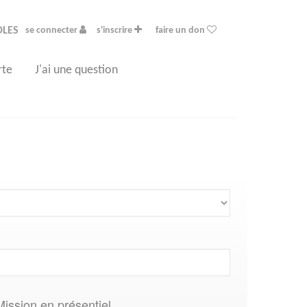
OLES
se connecter
s'inscrire
faire un don
rte
J'ai une question
Mission en présentiel