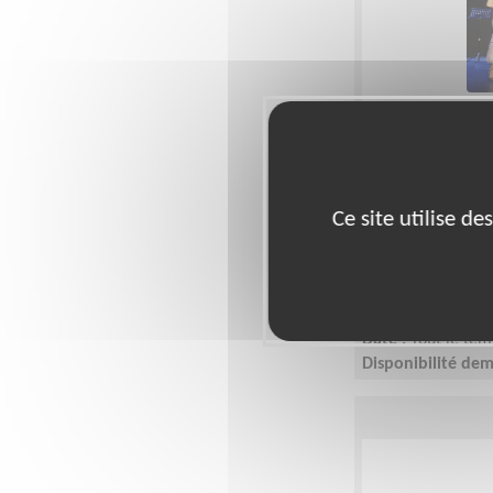
Animation du
association 
primaire et 
Ce site utilise d
Lieu :
PUTEAUX (9
Type :
Accompagn
Association :
Asso
Puteaux
Date :
Tout le tem
Disponibilité de