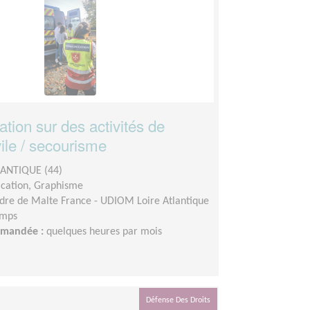
ion sur des activités de
vile / secourisme
LANTIQUE (44)
ation, Graphisme
dre de Malte France - UDIOM Loire Atlantique
emps
demandée :
quelques heures par mois
Défense Des Droits