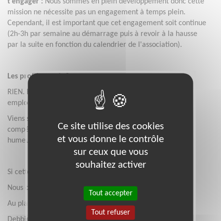
t’engager :
Nous sommes en plein développement donc cette
mission ne nécessite pas un engagement à temps plein.
Cependant, il est important que cet engagement soit continue
(2h-3h par semaine au démarrage puis à revoir à la hausse
par la suite en fonction du calendrier de l'association).
Les profils requis ?
RIEN. Homme, femme, non-binaire, avec emploi, sans
emploi, 18 ans, 65 ans, on s’en fiche !
Viens surtout avec ton envie de bouger les lignes, tes
Ce site utilise des cookies
compétences, ta curiosité, ta bienveillance et ta bonne
et vous donne le contrôle
humeur.
sur ceux que vous
souhaitez activer
Si cette mission t’intéresse, écris-nous.
Nous conviendrons d’un entretien par visio.
Tout accepter
Au plaisir de te rencontrer ,
Tout refuser
Debbie