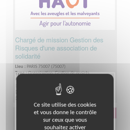
Chargé de mission Gestion des
Risques d'une association de
solidarité
Lieu :
PARIS 75007 (75007)
Type :
Organisation, Gestion de projets
Association :
Association Valentin HAÜY au service
des aveugles et des malvoyants - Siège
Date :
Tout le temps
Disponibilité demandée :
quelques demi-journées
Ce site utilise des cookies
par semaine
et vous donne le contrôle
Éducation & Formation
sur ceux que vous
souhaitez activer