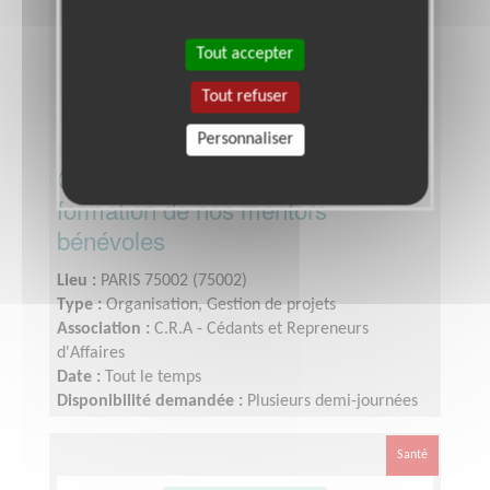
Tout accepter
Tout refuser
Personnaliser
Chargé(e) de l'intégration et de la
formation de nos mentors
bénévoles
Lieu :
PARIS 75002 (75002)
Type :
Organisation, Gestion de projets
Association :
C.R.A - Cédants et Repreneurs
d'Affaires
Date :
Tout le temps
Disponibilité demandée :
Plusieurs demi-journées
par semaine
Santé