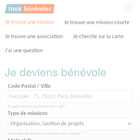
Panneau de gestion des cookies
Affic
la
navig
Je trouve une mission
Je trouve une mission courte
Je trouve une association
Je cherche sur la carte
J'ai une question
Je deviens bénévole
Code Postal / Ville
A quel endroit souhaitez-vous agir ?
Type de missions
Quel type de mission souhaitez vous réaliser ?