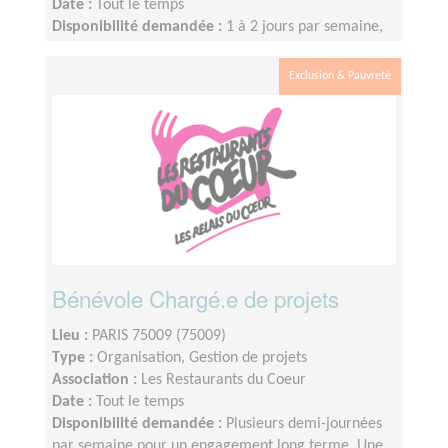
Date :
Tout le temps
Disponibilité demandée :
1 à 2 jours par semaine,
organisables en demi-journées, avec la possibilité de
s’investir davantage si la mission vous plaît. Une
Exclusion & Pauvreté
partie de la mission est réalisable en télébénévolat.
Bénévole Chargé.e de projets
Lieu :
PARIS 75009 (75009)
Type :
Organisation, Gestion de projets
Association :
Les Restaurants du Coeur
Date :
Tout le temps
Disponibilité demandée :
Plusieurs demi-journées
par semaine pour un engagement long terme. Une