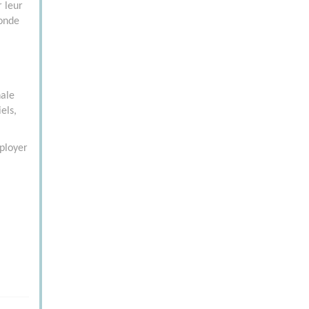
 leur
monde
nale
els,
ployer