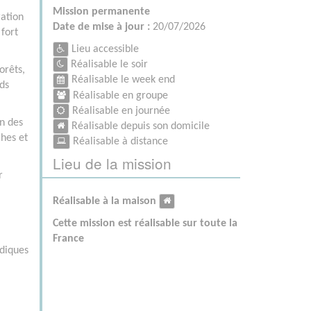
Mission permanente
ration
Date de mise à jour :
20/07/2026
 fort
Lieu accessible
Réalisable le soir
orêts,
Réalisable le week end
nds
Réalisable en groupe
Réalisable en journée
n des
Réalisable depuis son domicile
ches et
Réalisable à distance
Lieu de la mission
r
Réalisable à la maison
Cette mission est réalisable sur toute la
France
idiques