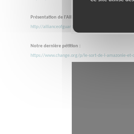
Présentation de l'Alliance des Gardiens de Mère Na
http://allianceofguardians.org/doc/brochure/AGMN-
Notre dernière pétition :
https://www.change.org/p/le-sort-de-l-amazonie-et-d