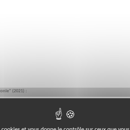
nie" (2021) :
zone/replay-protegeons-l-amazonie-4-episodes/
lanète Amazone :
L__
es cookies et vous donne le contrôle sur ceux que vous