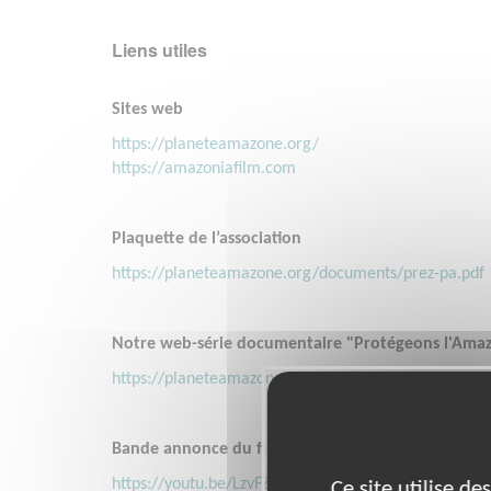
Liens utiles
Sites web
https://planeteamazone.org/
https://amazoniafilm.com
Plaquette de l’association
https://planeteamazone.org/documents/prez-pa.pdf
Notre web-série documentaire "Protégeons l'Amazo
https://planeteamazone.org/actualites/planete-ama
Bande annonce du film Terra Libre, produit par P
https://youtu.be/LzvFZHE-wYM?si=OnLDKvJW6vmxM
Ce site utilise d