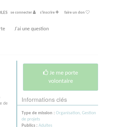
OLES
se connecter
s'inscrire
faire un don
rte
J'ai une question
Je me porte
volontaire
Informations clés
s
le de
Type de mission :
Organisation, Gestion
de projets
Publics :
Adultes