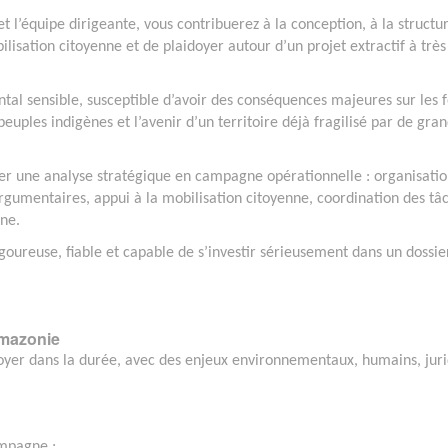
et l’équipe dirigeante, vous contribuerez à la conception, à la structu
lisation citoyenne et de plaidoyer autour d’un projet extractif à très
l sensible, susceptible d’avoir des conséquences majeures sur les f
 peuples indigènes et l’avenir d’un territoire déjà fragilisé par de gra
er une analyse stratégique en campagne opérationnelle : organisatio
’argumentaires, appui à la mobilisation citoyenne, coordination des tâ
ne.
goureuse, fiable et capable de s’investir sérieusement dans un dossie
Amazonie
oyer dans la durée, avec des enjeux environnementaux, humains, jur
ampagne ;