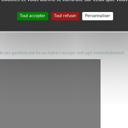
Tout accepter
Tout refuser
Personnaliser
ture :
202206_fr.pdf
e-ses-gardiens-est-lie-au-notre-l-europe-doit-agir-immediatement