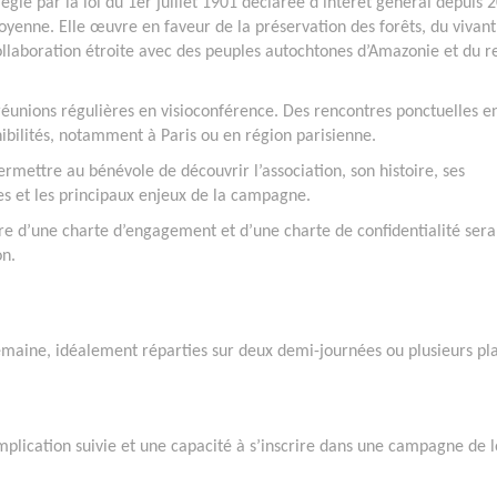
ie par la loi du 1er juillet 1901 déclarée d’intérêt général depuis 
toyenne. Elle œuvre en faveur de la préservation des forêts, du vivant
ollaboration étroite avec des peuples autochtones d’Amazonie et du r
 réunions régulières en visioconférence. Des rencontres ponctuelles e
nibilités, notamment à Paris ou en région parisienne.
rmettre au bénévole de découvrir l’association, son histoire, ses
nes et les principaux enjeux de la campagne.
ure d’une charte d’engagement et d’une charte de confidentialité sera
on.
maine, idéalement réparties sur deux demi-journées ou plusieurs pl
mplication suivie et une capacité à s’inscrire dans une campagne de 