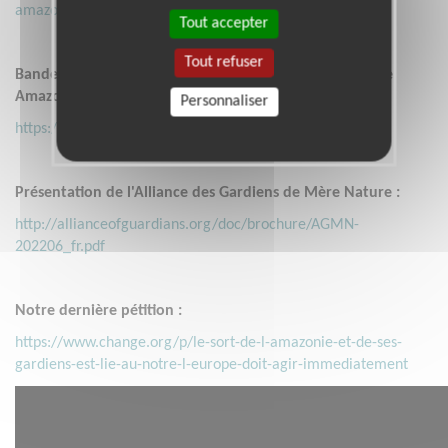
amazone/replay-protegeons-l-amazonie-4-episodes/
Tout accepter
Tout refuser
Bande annonce du film Terra Libre, produit par Planète
Amazone :
Personnaliser
https://youtu.be/LzvFZHE-wYM?si=OnLDKvJW6vmxML__
Présentation de l'Alliance des Gardiens de Mère Nature :
http://allianceofguardians.org/doc/brochure/AGMN-
202206_fr.pdf
Notre dernière pétition :
https://www.change.org/p/le-sort-de-l-amazonie-et-de-ses-
gardiens-est-lie-au-notre-l-europe-doit-agir-immediatement