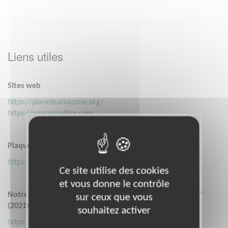
Liens utiles
Sites web
https://planeteamazone.org/
https://amazoniafilm.com
Plaquette de l’association
https://planeteamazone.org/documents/prez-pa.pdf
Ce site utilise des cookies
et vous donne le contrôle
Notre web-série documentaire "Protégeons l'Amazonie"
sur ceux que vous
(2021) :
souhaitez activer
https://planeteamazone.org/actualites/planete-