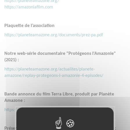
https://planeteamazone.org/
https://amazoniafilm.com
Plaquette de l’association
https://planeteamazone.org/documents/prez-pa.pdf
Notre web-série documentaire "Protégeons l'Amazonie"
(2021) :
https://planeteamazone.org/actualites/planete-
amazone/replay-protegeons-l-amazonie-4-episodes/
Bande annonce du film Terra Libre, produit par Planète
Amazone :
https://youtu.be/LzvFZHE-wYM?si=OnLDKvJW6vmxML__
Présentation de l'Alliance des Gardiens de Mère Nature :