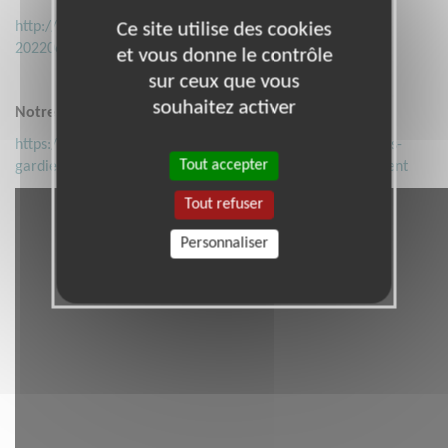
http://allianceofguardians.org/doc/brochure/AGMN-
Ce site utilise des cookies
202206_fr.pdf
et vous donne le contrôle
sur ceux que vous
souhaitez activer
Notre dernière pétition :
https://www.change.org/p/le-sort-de-l-amazonie-et-de-ses-
Tout accepter
gardiens-est-lie-au-notre-l-europe-doit-agir-immediatement
Tout refuser
Personnaliser