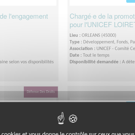
 de l'engagement
Chargé·e de la promoti
pour l'UNICEF LOIRE
Lieu :
ORLEANS (45000)
Type :
Développement, Fonds, Pa
Association :
UNICEF - Comité Ce
Date :
Tout le temps
ne selon vos disponibilités
Disponibilité demandée :
A dét
Défense Des Droits
es cookies et vous donne le contrôle sur ceux que vous