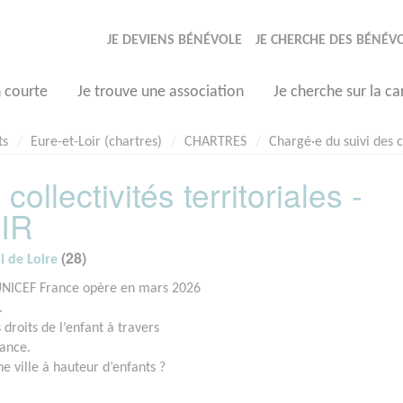
JE DEVIENS BÉNÉVOLE
JE CHERCHE DES BÉNÉV
n courte
Je trouve une association
Je cherche sur la ca
ts
Eure-et-Loir (chartres)
CHARTRES
Chargé·e du suivi des c
ollectivités territoriales -
IR
(28)
l de Loire
 l’UNICEF France opère en mars 2026
.
 droits de l’enfant à travers
fance.
ne ville à hauteur d’enfants ?