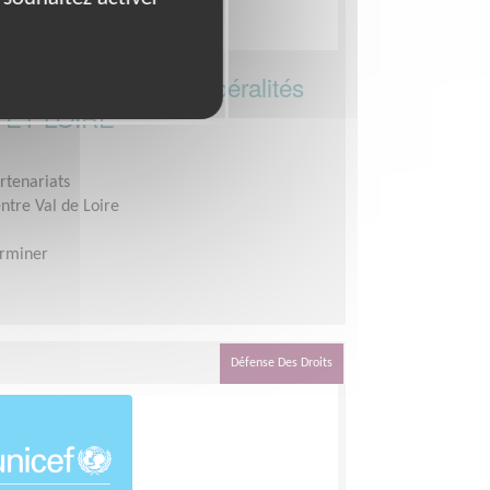
on des legs et des libéralités
E ET LOIRE
rtenariats
ntre Val de Loire
erminer
Défense Des Droits