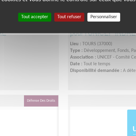
Tout accepter
Tout refuser
Personnaliser
vice civique -
Chargé·e de la promoti
RE
pour l'UNICEF INDR
Lieu :
TOURS (37000)
Type :
Développement, Fonds, Pa
Association :
UNICEF - Comité Ce
Date :
Tout le temps
Disponibilité demandée :
A dét
Défense Des Droits