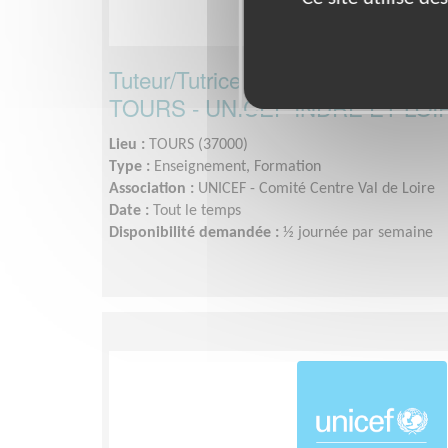
Tuteur/Tutrice de volontaires en ser
TOURS - UNICEF INDRE ET LOI
Lieu :
TOURS (37000)
Type :
Enseignement, Formation
Association :
UNICEF - Comité Centre Val de Loire
Date :
Tout le temps
Disponibilité demandée :
½ journée par semaine