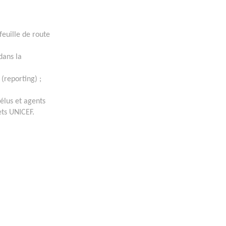
feuille de route
dans la
 (reporting) ;
 élus et agents
ets UNICEF.