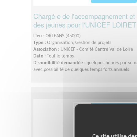
Chargé·e de l'accompagnement et
des jeunes pour l'UNICEF LOIRET
Lieu :
ORLEANS (45000)
Type :
Organisation, Gestion de projets
Association :
UNICEF - Comité Centre Val de Loire
Date :
Tout le temps
Disponibilité demandée :
quelques heures par semai
avec possibilité de quelques temps forts annuels
Ce site utilise d