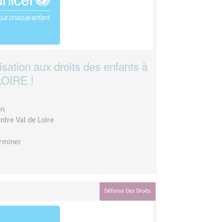
lisation aux droits des enfants à
OIRE !
on
ntre Val de Loire
rminer
Défense Des Droits