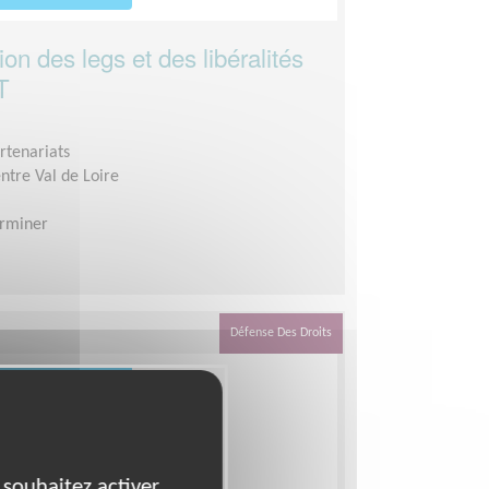
on des legs et des libéralités
T
rtenariats
ntre Val de Loire
erminer
Défense Des Droits
 souhaitez activer