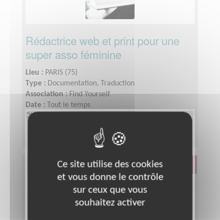
Rédactrice web et print pour une
super asso féminine
Lieu :
PARIS (75)
Type :
Documentation, Traduction
Association :
Find Yourself
Date :
Tout le temps
Disponibilité demandée :
3-4h par semaine
Ce site utilise des cookies
Éducation & Formation
et vous donne le contrôle
sur ceux que vous
souhaitez activer