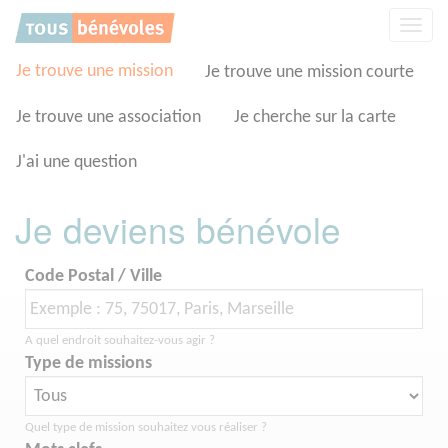
Panneau de gestion des cookies
Affic
la
navig
Je trouve une mission
Je trouve une mission courte
Je trouve une association
Je cherche sur la carte
J'ai une question
Je deviens bénévole
Code Postal / Ville
A quel endroit souhaitez-vous agir ?
Type de missions
Quel type de mission souhaitez vous réaliser ?