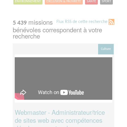
ENVIRONNEMENT
EXCLUSION & PAUVRETÉ
SANTÉ
SPORT
missions
Flux RSS de cette recherche
5 439
bénévoles correspondent à votre
recherche
Culture
Webmaster - Administrateur/trice
de sites web avec compétences