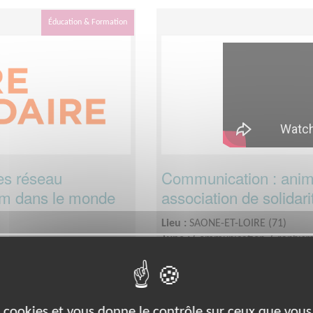
Éducation & Formation
es réseau
Communication : anime
faim dans le monde
association de solidari
Lieu :
SAONE-ET-LOIRE (71)
Type :
Communication, Graphis
nche-Comté
Association :
CCFD-Terre Solida
Date :
Tout le temps
Disponibilité demandée :
Flexib
mois.
es cookies et vous donne le contrôle sur ceux que vous