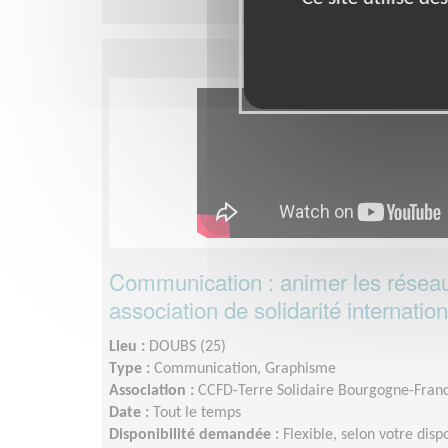
Communication : animer les réseau
association de solidarité internatio
Lieu :
DOUBS (25)
Type :
Communication, Graphisme
Association :
CCFD-Terre Solidaire Bourgogne-Fra
Date :
Tout le temps
Disponibilité demandée :
Flexible, selon votre disp