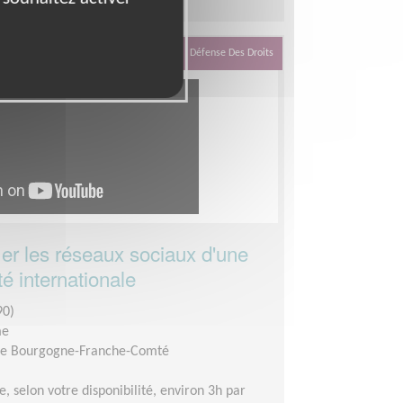
Défense Des Droits
r les réseaux sociaux d'une
té internationale
90)
me
ire Bourgogne-Franche-Comté
le, selon votre disponibilité, environ 3h par