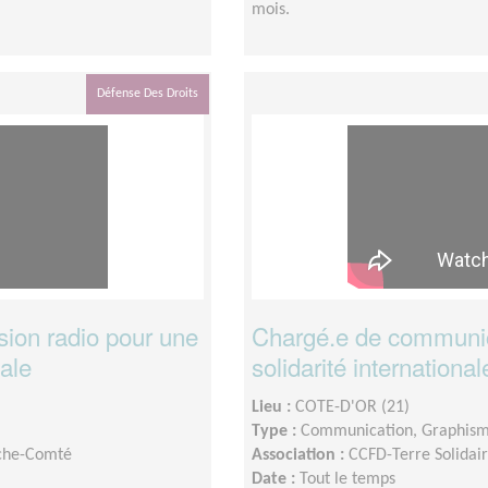
mois.
Défense Des Droits
ion radio pour une
Chargé.e de communic
nale
solidarité international
Lieu :
COTE-D'OR (21)
Type :
Communication, Graphis
nche-Comté
Association :
CCFD-Terre Solida
Date :
Tout le temps