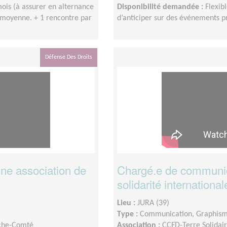
mois (à assurer en alternance
Disponibilité demandée :
Flexibl
n moyenne. + 1 rencontre par
d’anticiper sur des événements 
Défense Des Droits
ne association de
Chargé.e de communic
solidarité international
Lieu :
JURA (39)
Type :
Communication, Graphis
nche-Comté
Association :
CCFD-Terre Solida