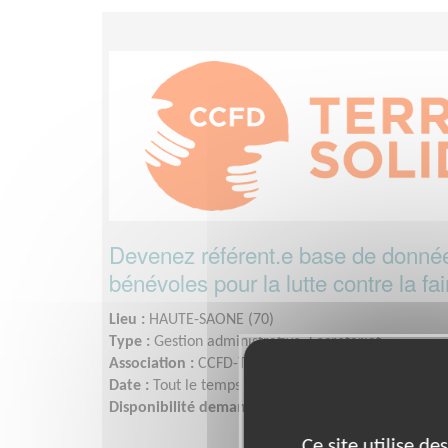
Devenez référent.e base de donné
bénévoles pour la lutte contre la 
Lieu :
HAUTE-SAONE (70)
Type :
Gestion administrative, Secrétariat
Association :
CCFD-Terre Solidaire Bourgogne-Fra
Date :
Tout le temps
Disponibilité demandée :
flexible
Ce site utilise d