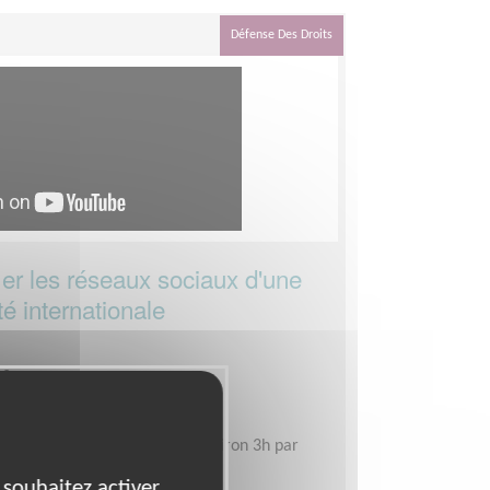
Défense Des Droits
r les réseaux sociaux d'une
té internationale
me
ire Bourgogne-Franche-Comté
le, selon votre disponibilité, environ 3h par
 souhaitez activer