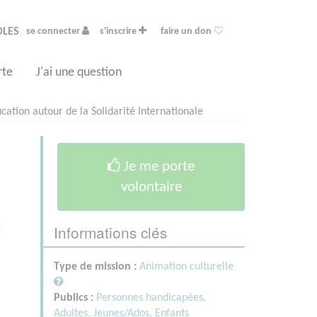
OLES
se connecter
s'inscrire
faire un don
rte
J'ai une question
ation autour de la Solidarité Internationale
Je me porte
volontaire
Informations clés
e
Type de mission :
Animation culturelle
Publics :
Personnes handicapées,
Adultes,
Jeunes/Ados,
Enfants