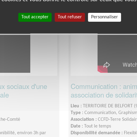
Tout accepter
Tout refuser
Personnaliser
Défense Des Droits
x sociaux d'une
Communication : anime
nale
association de solidari
Lieu :
TERRITOIRE DE BELFORT (
Type :
Communication, Graphis
nche-Comté
Association :
CCFD-Terre Solida
Date :
Tout le temps
onibilité, environ 3h par
Disponibilité demandée :
Flexib