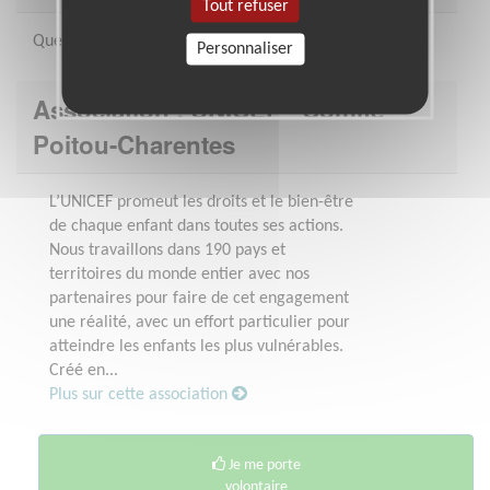
Tout refuser
Quelques heures par semaine, selon disponibilités
Personnaliser
Association : UNICEF - Comité
Poitou-Charentes
L’UNICEF promeut les droits et le bien-être
de chaque enfant dans toutes ses actions.
Nous travaillons dans 190 pays et
territoires du monde entier avec nos
partenaires pour faire de cet engagement
une réalité, avec un effort particulier pour
atteindre les enfants les plus vulnérables.
Créé en...
Plus sur cette association
Je me porte
volontaire