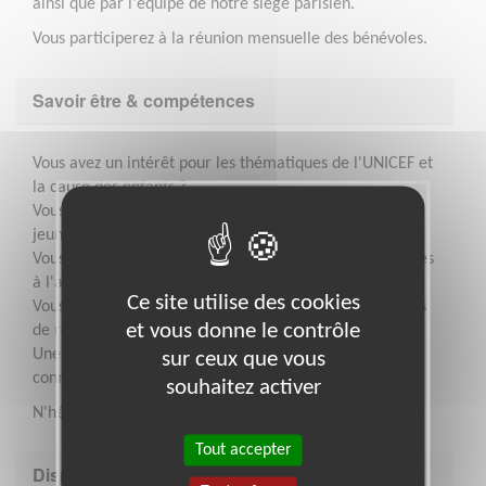
ainsi que par l'équipe de notre siège parisien.
Vous participerez à la réunion mensuelle des bénévoles.
Savoir être & compétences
Vous avez un intérêt pour les thématiques de l'UNICEF et
la cause des enfants ?
Vous avez le sens du contact avec les enfants et les
jeunes ?
Vous avez le sens de la pédagogie, du relationnel et êtes
à l'aise en public ?
Ce site utilise des cookies
Vous vous sentez en capacité de développer des projets,
et vous donne le contrôle
de rechercher des partenaires ?
Une expérience dans la formation, l'animation ou la
sur ceux que vous
connaissance du milieu scolaire est un plus
souhaitez activer
N'hésitez pas, venez nous rejoiondre !!
Tout accepter
Disponibilité demandée