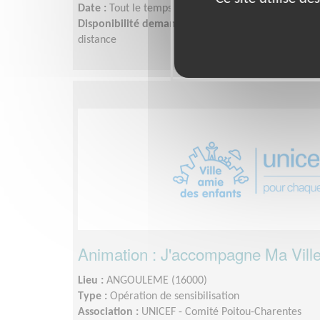
Date :
Tout le temps
Disponibilité demandée :
Quelques heures par sema
distance
Animation : J'accompagne Ma Vill
Lieu :
ANGOULEME (16000)
Type :
Opération de sensibilisation
Association :
UNICEF - Comité Poitou-Charentes