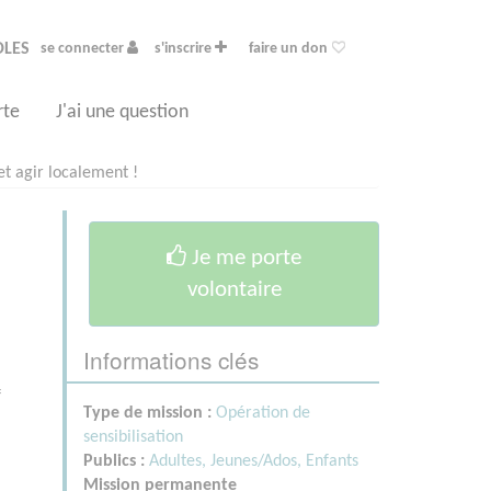
OLES
se connecter
s'inscrire
faire un don
rte
J'ai une question
et agir localement !
Je me porte
volontaire
Informations clés
f
Type de mission :
Opération de
sensibilisation
Publics :
Adultes,
Jeunes/Ados,
Enfants
Mission permanente