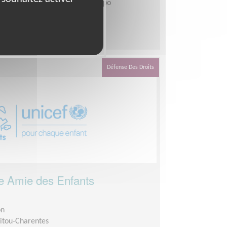
urnée par semaine selon vos dispo
Défense Des Droits
e Amie des Enfants
on
itou-Charentes