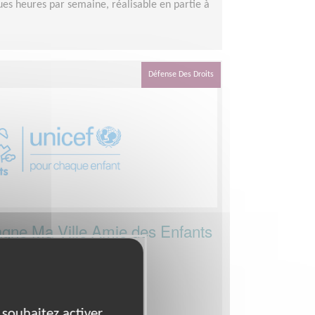
es heures par semaine, réalisable en partie à
Défense Des Droits
agne Ma Ville Amie des Enfants
on
itou-Charentes
 souhaitez activer