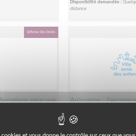
Disponibilité demandée :
Quelqu
distance
Défense Des Droits
estations pour une
Animation : J'accomp
es enfants
Lieu :
NIORT (79000)
Type :
Opération de sensibilisati
Association :
UNICEF - Comité Po
Date :
Tout le temps
es cookies et vous donne le contrôle sur ceux que vous