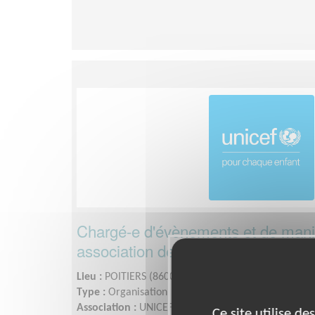
Chargé-e d'évènements et de manif
association de soutien aux droits d
Lieu :
POITIERS (86000)
Type :
Organisation, Gestion de projets
Association :
UNICEF - Comité Poitou-Charentes
Ce site utilise d