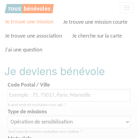
Panneau de gestion des cookies
Affic
la
navig
Je trouve une mission
Je trouve une mission courte
Je trouve une association
Je cherche sur la carte
J'ai une question
Je deviens bénévole
Code Postal / Ville
A quel endroit souhaitez-vous agir ?
Type de missions
Quel type de mission souhaitez vous réaliser ?