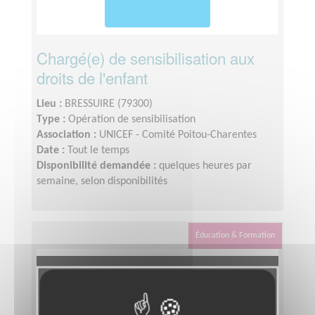
Chargé(e) de sensibilisation aux
droits de l'enfant
Lieu :
BRESSUIRE (79300)
Type :
Opération de sensibilisation
Association :
UNICEF - Comité Poitou-Charentes
Date :
Tout le temps
Disponibilité demandée :
quelques heures par
semaine, selon disponibilités
Éducation & Formation