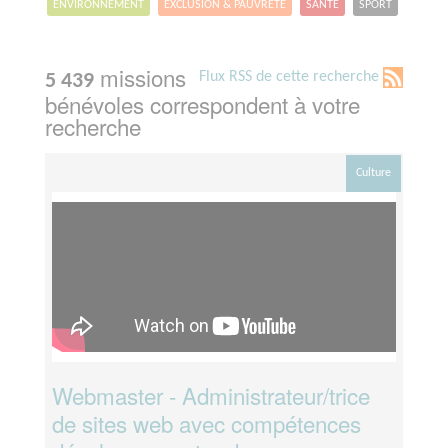
ENVIRONNEMENT
EXCLUSION & PAUVRETÉ
SANTÉ
SPORT
missions
Flux RSS de cette recherche
5 439
bénévoles correspondent à votre
recherche
Culture
Webmaster - Administrateur/trice
de sites web avec compétences