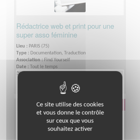
Rédactrice web et print pour une
super asso féminine
Lieu :
PARIS (75)
Type :
Documentation, Traduction
Association :
Find Yourself
Date :
Tout le temps
Disponibilité demandée :
3-4h par semaine
Ce site utilise des cookies
Éducation & Formation
et vous donne le contrôle
sur ceux que vous
souhaitez activer