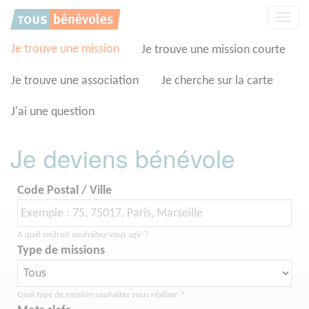
Panneau de gestion des cookies
Affic
la
navig
Je trouve une mission
Je trouve une mission courte
Je trouve une association
Je cherche sur la carte
J'ai une question
Je deviens bénévole
Code Postal / Ville
A quel endroit souhaitez-vous agir ?
Type de missions
Quel type de mission souhaitez vous réaliser ?