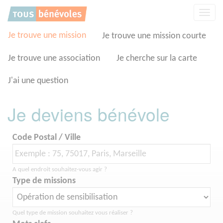
Panneau de gestion des cookies
Affic
la
navig
Je trouve une mission
Je trouve une mission courte
Je trouve une association
Je cherche sur la carte
J'ai une question
Je deviens bénévole
Code Postal / Ville
A quel endroit souhaitez-vous agir ?
Type de missions
Quel type de mission souhaitez vous réaliser ?