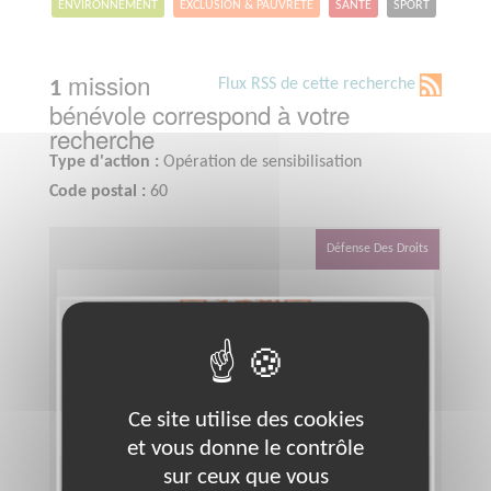
ENVIRONNEMENT
EXCLUSION & PAUVRETÉ
SANTÉ
SPORT
mission
Flux RSS de cette recherche
1
bénévole correspond à votre
recherche
Type d'action :
Opération de sensibilisation
Code postal :
60
Défense Des Droits
Ce site utilise des cookies
et vous donne le contrôle
sur ceux que vous