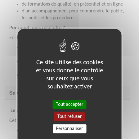
de formations de qualité, en présentiel et en ligne
d’un accompagnement pour comprendre le public,
les outils et les procédures
Pourquoi nous rejoindre ?
En devenant bénévole à l’Adie, vous :
aidez concrètement des personnes à accéder à
l’emploi
rejoignez une équipe intergénérationnelle,
Ce site utilise des cookies
optimiste et bienveillante
et vous donne le contrôle
vivez une aventure humaine riche et solidaire
sur ceux que vous
souhaitez activer
Savoir être & compétences
Tout accepter
Le profil que nous recherchons
Tout refuser
Cette mission est faite pour vous si :
Personnaliser
vous aimez aider les autres et vous engager dans
une mission utile