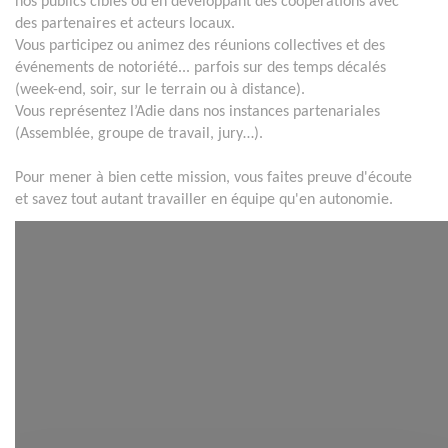
nos publics cibles ou en développant des coopérations avec
des partenaires et acteurs locaux.
Vous participez ou animez des réunions collectives et des
événements de notoriété... parfois sur des temps décalés
(week-end, soir, sur le terrain ou à distance).
Vous représentez l’Adie dans nos instances partenariales
(Assemblée, groupe de travail, jury…).
Pour mener à bien cette mission, vous faites preuve d'écoute
et savez tout autant travailler en équipe qu'en autonomie.