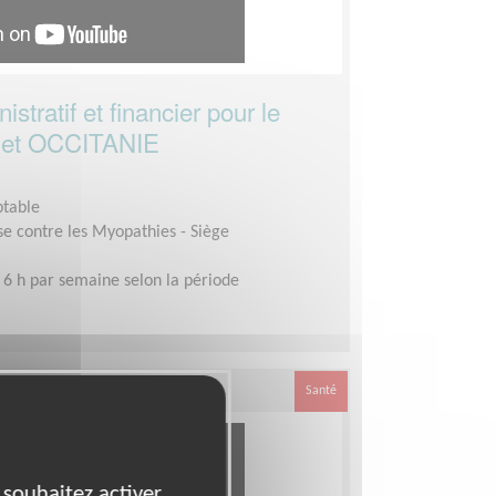
stratif et financier pour le
A et OCCITANIE
ptable
se contre les Myopathies - Siège
 6 h par semaine selon la période
Santé
 souhaitez activer