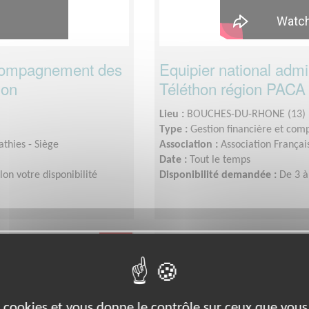
ccompagnement des
Equipier national admini
hon
Téléthon région PAC
Lieu :
BOUCHES-DU-RHONE (13)
Type :
Gestion financière et com
thies - Siège
Association :
Association Françai
Date :
Tout le temps
on votre disponibilité
Disponibilité demandée :
De 3 à
Santé
es cookies et vous donne le contrôle sur ceux que vous