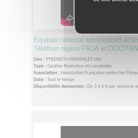
Equipier national administratif et fi
Téléthon région PACA et OCCITA
Lieu :
PYRENEES-ORIENTALES (66)
Type :
Gestion financière et comptable
Association :
Association Française contre les Myopa
Date :
Tout le temps
Disponibilité demandée :
De 3 à 6 h par semaine s