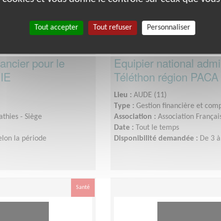
Tout accepter
Tout refuser
Personnaliser
nancier pour le
Equipier national admini
NIE
Téléthon région PAC
Lieu :
AUDE (11)
Type :
Gestion financière et com
thies - Siège
Association :
Association Françai
Date :
Tout le temps
elon la période
Disponibilité demandée :
De 3 à
Santé