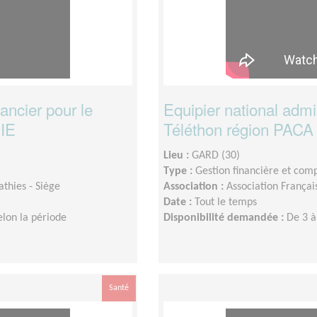
nancier pour le
Equipier national admini
NIE
Téléthon région PAC
Lieu :
GARD (30)
Type :
Gestion financière et com
thies - Siège
Association :
Association Françai
Date :
Tout le temps
elon la période
Disponibilité demandée :
De 3 à
Santé