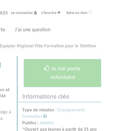
OLES
se connecter
s'inscrire
faire un don
rte
J'ai une question
Equipier Régional Pôle Formation pour le Téléthon
n
Je me porte
volontaire
on et
Informations clés
AFM
Type de mission :
Enseignement,
iège à
Formation
sa
Publics :
Adultes
*Ouvert aux jeunes à partir de 21 ans