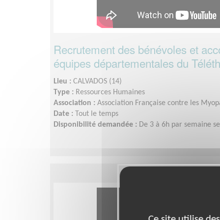
Recrutement des bénévoles et a
équipes départementales du Télét
Lieu :
CALVADOS (14)
Type :
Ressources Humaines
Association :
Association Française contre les Myopa
Date :
Tout le temps
Disponibilité demandée :
De 3 à 6h par semaine sel
Ce site utilise d