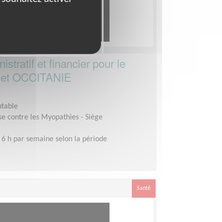
stratif et financier pour le
A et OCCITANIE
ptable
se contre les Myopathies - Siège
 6 h par semaine selon la période
Santé