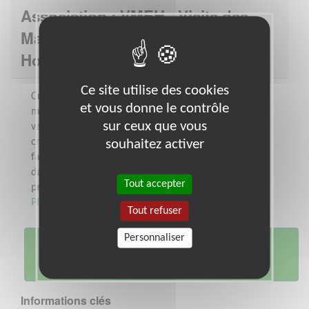
Association : VMEH - Visite des
Malades dans les Etablissements
Hospitaliers - Fédération
Ce site utilise des cookies
Créée en 1648 à l’Hôtel-Dieu à Paris, le
et vous donne le contrôle
mouvement VMEH est l’héritier des
sur ceux que vous
valeurs séculaires portées depuis sa
création et possède un ADN singulier qui
souhaitez activer
fait de lui, un acteur engagé et unique
dans la lutte contre l’isolement des
Tout accepter
personnes...
Plus sur cette association
Tout refuser
Personnaliser
Je me porte
volontaire
Informations clés