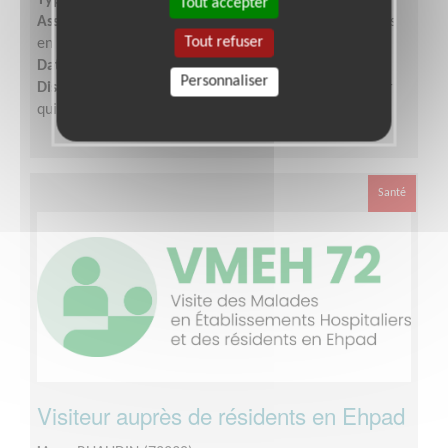
Type :
Visites en établissement
Tout accepter
Association :
VMEH 72 Visite des Malades et Résidents
Tout refuser
en Hôpitaux et Ehpad
Date :
Tout le temps
Personnaliser
Disponibilité demandée :
une fois par semaine ou par
quinzaine
Santé
Visiteur auprès de résidents en Ehpad