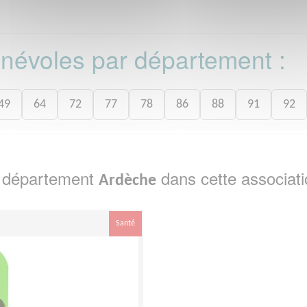
bénévoles par département :
49
64
72
77
78
86
88
91
92
e département
dans cette associati
Ardèche
Santé