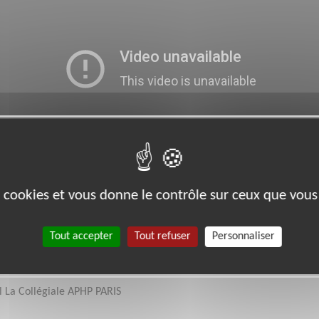
es cookies et vous donne le contrôle sur ceux que vous
HLaD84h_498
Tout accepter
Tout refuser
Personnaliser
l La Collégiale APHP PARIS