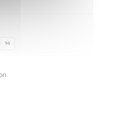
94
on