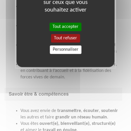
sur ceux que vous
L’opportunité de
mettre vos compétences au
souhaitez activer
service d’une grande cause nationale
, dans une
ambiance conviviale.
Un rôle stimulant qui
valorise votre expérience
,
Tout accepter
tout en vous permettant d’en découvrir de
Tout refuser
nouvelles.
Une
formation sur mesure
, un
accompagnement
Personnaliser
bienveillant
, et des
échanges riches
avec d’autres
bénévoles passionnés.
La
fierté d’aider à construire un réseau solidaire
,
en contribuant à l’accueil et à la fidélisation des
forces vives de demain.
Savoir être & compétences
Vous avez envie de
transmettre
,
écouter
,
soutenir
les autres et faire
grandir un réseau humain
.
Vous êtes
ouvert(e), bienveillant(e), structuré(e)
et aimez le
travail en équipe
.