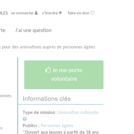
OLES
se connecter
s'inscrire
faire un don
rte
J'ai une question
 pour des animations auprès de personnes âgées
Je me porte
volontaire
Informations clés
sonnes
Type de mission :
Animation culturelle
Publics :
Personnes âgées
es
*Ouvert aux jeunes à partir de 18 ans