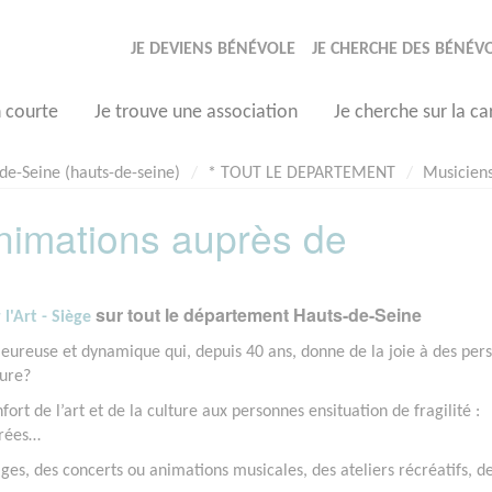
JE DEVIENS BÉNÉVOLE
JE CHERCHE DES BÉNÉV
n courte
Je trouve une association
Je cherche sur la ca
de-Seine (hauts-de-seine)
* TOUT LE DEPARTEMENT
Musiciens
nimations auprès de
sur tout le département Hauts-de-Seine
l'Art - Siège
aleureuse et dynamique qui, depuis 40 ans, donne de la joie à des per
ture?
fort de l’art et de la culture aux personnes ensituation de fragilité :
érées…
es, des concerts ou animations musicales, des ateliers récréatifs, d