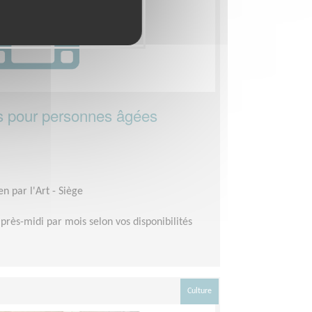
ls pour personnes âgées
en par l'Art - Siège
après-midi par mois selon vos disponibilités
Culture