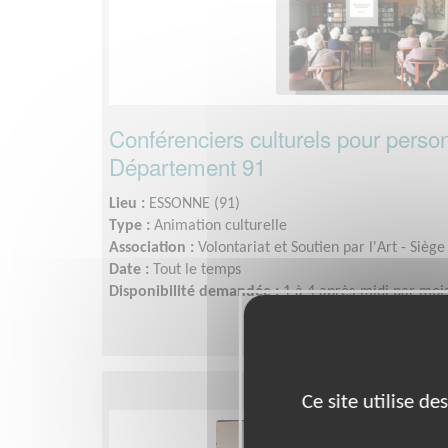
Conférenciers culturels pour pers
Département 91
Lieu :
ESSONNE (91)
Type :
Animation culturelle
Association :
Volontariat et Soutien par l'Art - Siège
Date :
Tout le temps
Disponibilité demandée :
1 à 4 après-midi par mois
Ce site utilise d