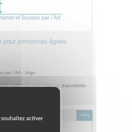
ls pour personnes âgées
en par l'Art - Siège
après-midi(s) par mois selon vos disponibilités
Culture
 souhaitez activer