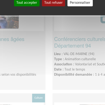
Tout accepter
Tout refuser
Personnaliser
onnes âgées
Conférenciers culture
Département 94
Lieu :
VAL-DE-MARNE (94)
Type :
Animation culturelle
Association :
Volontariat et Souti
Date :
Tout le temps
 selon vos disponibilités
Disponibilité demandée :
1 à 4 
Culture