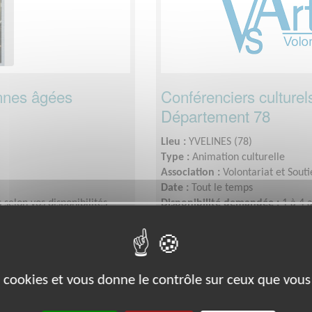
onnes âgées
Conférenciers culture
Département 78
Lieu :
YVELINES (78)
Type :
Animation culturelle
Association :
Volontariat et Souti
Date :
Tout le temps
 selon vos disponibilités
Disponibilité demandée :
1 à 4 
Culture
es cookies et vous donne le contrôle sur ceux que vous