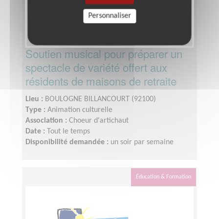
Personnaliser
Soutien musical pour préparer un
spectacle de variété offert aux
résidents de maisons de retraite
Lieu :
BOULOGNE BILLANCOURT (92100)
Type :
Animation culturelle
Association :
Choeur d'artichaut
Date :
Tout le temps
Disponibilité demandée :
un soir par semaine
Éducation & Formation