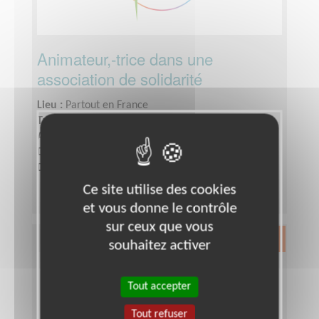
Animateur,-trice dans une
association de solidarité
Lieu :
Partout en France
Type :
Animation culturelle
Association :
MCPG+
Date :
Tout le temps
Disponibilité demandée :
2 heures par semaine
Ce site utilise des cookies
et vous donne le contrôle
sur ceux que vous
Exclusion & Pauvreté
souhaitez activer
Tout accepter
Tout refuser