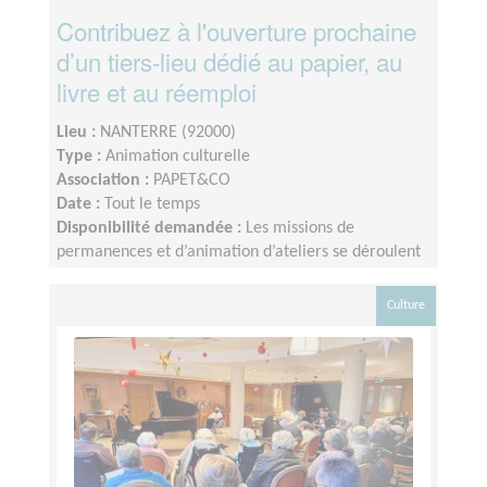
Contribuez à l'ouverture prochaine
d’un tiers-lieu dédié au papier, au
livre et au réemploi
Lieu :
NANTERRE (92000)
Type :
Animation culturelle
Association :
PAPET&CO
Date :
Tout le temps
Disponibilité demandée :
Les missions de
permanences et d’animation d’ateliers se déroulent
les mercredis, samedis ou dimanches après-midis.
Les vendredis sont consacrés au tri des livres et à
Culture
l’aménagement du local. Que vous ayez un peu de
temps ou beaucoup, vous êtes les bienvenu·es !