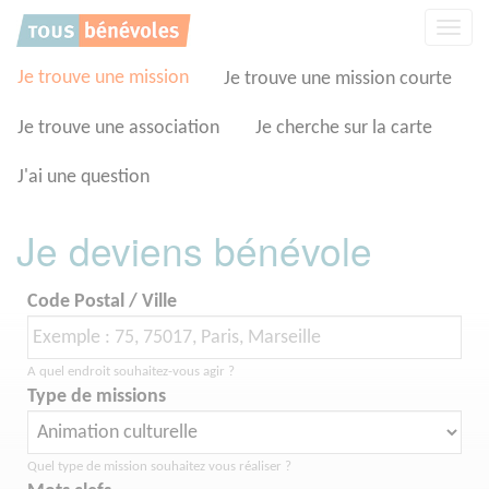
Panneau de gestion des cookies
Affic
la
navig
Je trouve une mission
Je trouve une mission courte
Je trouve une association
Je cherche sur la carte
J'ai une question
Je deviens bénévole
Code Postal / Ville
A quel endroit souhaitez-vous agir ?
Type de missions
Quel type de mission souhaitez vous réaliser ?