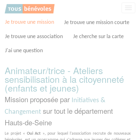
Panneau de gestion des cookies
Affic
la
navig
Je trouve une mission
Je trouve une mission courte
Je trouve une association
Je cherche sur la carte
J'ai une question
Animateur/trice - Ateliers
sensibilisation à la citoyenneté
(enfants et jeunes)
Mission proposée par
Initiatives &
sur tout le département
Changement
Hauts-de-Seine
Le projet «
Oui Act
», pour lequel l’association recrute de nouveaux
bénévoles, est un programme qui s’adresse aux jeunes des collèges et