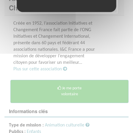
Changement
Créée en 1952, l’association Initiatives et
Changement France fait partie de l’ONG
Initiatives et Changement International,
présente dans 60 pays et fédérant 44
associations nationales. I&C France a pour
mission de développer l’engagement
citoyen pour favoriser un meilleur...
Plus sur cette association
Je me porte
volontaire
Informations clés
Type de mission :
Animation culturelle
Publics :
Enfants