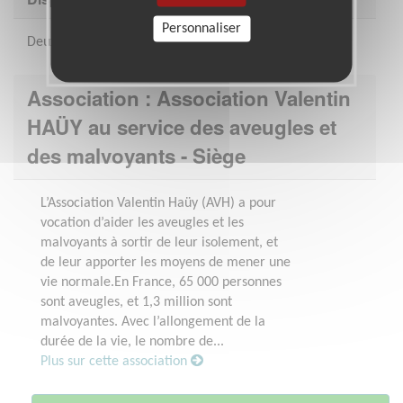
Personnaliser
Deux demi-journées par semaine
Association : Association Valentin
HAÜY au service des aveugles et
des malvoyants - Siège
L’Association Valentin Haüy (AVH) a pour
vocation d’aider les aveugles et les
malvoyants à sortir de leur isolement, et
de leur apporter les moyens de mener une
vie normale.En France, 65 000 personnes
sont aveugles, et 1,3 million sont
malvoyantes. Avec l’allongement de la
durée de la vie, le nombre de...
Plus sur cette association