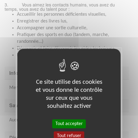
3. Vous aimez les contacts humains, vous avez du
temps, vous avez du talent pour :
Accueillir les personnes déficientes visuelles,
Enregistrer des livres lus,
Accompagner une sortie culturelle,
Pratiquer des sports en duo (tandem, marche,
randonnée…)
Découvrir et faire découvrir les aides techniques,
Partager vos connaissances en informatique,
Informations complémentaires
Ce site utilise des cookies
Merci de participer !
et vous donne le contrôle
sur ceux que vous
Savoir être & compétences
souhaitez activer
Aucunes compétences particulières pour cette mission
Tout accepter
Tout refuser
Disponibilité demandée