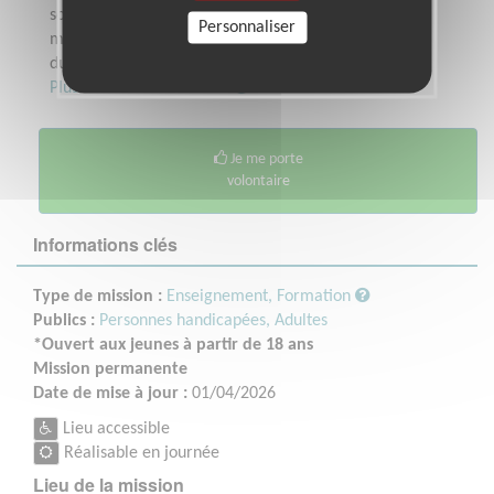
sont aveugles, et 1,3 million sont
Personnaliser
malvoyantes. Avec l’allongement de la
durée de la vie, le nombre de...
Plus sur cette association
Je me porte
volontaire
Informations clés
Type de mission :
Enseignement, Formation
Publics :
Personnes handicapées,
Adultes
*Ouvert aux jeunes à partir de 18 ans
Mission permanente
Date de mise à jour :
01/04/2026
Lieu accessible
Réalisable en journée
Lieu de la mission