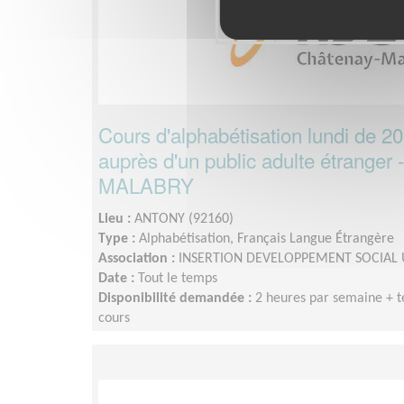
Cours d'alphabétisation lundi de 2
auprès d'un public adulte étrang
MALABRY
Lieu :
ANTONY (92160)
Type :
Alphabétisation, Français Langue Étrangère
Association :
INSERTION DEVELOPPEMENT SOCIAL 
Date :
Tout le temps
Disponibilité demandée :
2 heures par semaine + 
cours