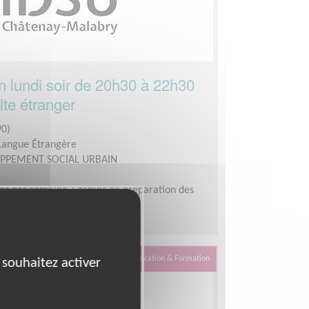
n lundi soir de 20h30 à 22h30
lte étranger
0)
 Langue Étrangère
OPPEMENT SOCIAL URBAIN
es par semaine + temps de préparation des
Éducation & Formation
 souhaitez activer