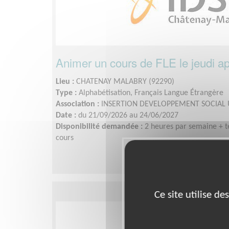
Animer un cours de FLE le jeudi a
Lieu :
CHATENAY MALABRY (92290)
Type :
Alphabétisation, Français Langue Étrangère
Association :
INSERTION DEVELOPPEMENT SOCIAL 
Date :
du 21/09/2026 au 24/06/2027
Disponibilité demandée :
2 heures par semaine + 
cours
Ce site utilise d