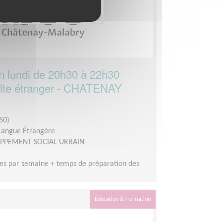
on lundi de 20h30 à 22h30
ulte étranger - CHATENAY
50)
 Langue Étrangère
OPPEMENT SOCIAL URBAIN
es par semaine + temps de préparation des
Éducation & Formation