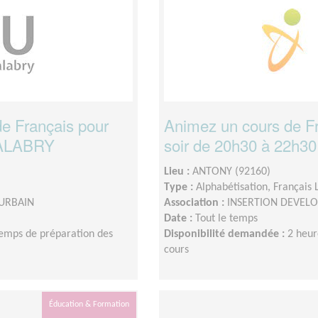
 de Français pour
Animez un cours de F
MALABRY
soir de 20h30 à 22
Lieu :
ANTONY (92160)
Type :
Alphabétisation, Français
URBAIN
Association :
INSERTION DEVEL
Date :
Tout le temps
temps de préparation des
Disponibilité demandée :
2 heur
cours
Éducation & Formation