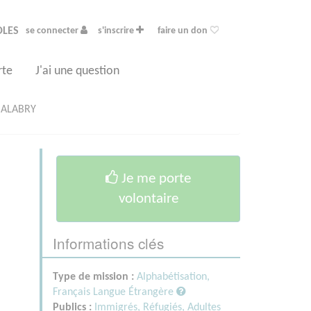
OLES
se connecter
s'inscrire
faire un don
rte
J'ai une question
MALABRY
Je me porte
volontaire
Informations clés
Type de mission :
Alphabétisation,
Français Langue Étrangère
Publics :
Immigrés, Réfugiés,
Adultes