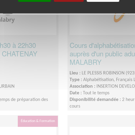
0h30 à 22h30
Cours d'alphabétisati
er - CHATENAY
auprès d'un public ad
MALABRY
Lieu :
LE PLESSIS ROBINSON (923
Type :
Alphabétisation, Français
URBAIN
Association :
INSERTION DEVEL
Date :
Tout le temps
temps de préparation des
Disponibilité demandée :
2 heur
cours
Éducation & Formation