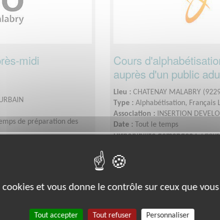
près-midi
Cours d'alphabétisatio
auprès d'un public adu
Lieu :
CHATENAY MALABRY (9229
URBAIN
Type :
Alphabétisation, Français
Association :
INSERTION DEVEL
temps de préparation des
Date :
Tout le temps
Disponibilité demandée :
2 heur
cours
Éducation & Formation
es cookies et vous donne le contrôle sur ceux que vous
Tout accepter
Tout refuser
Personnaliser