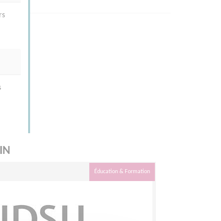
rs
s
IN
Éducation & Formation