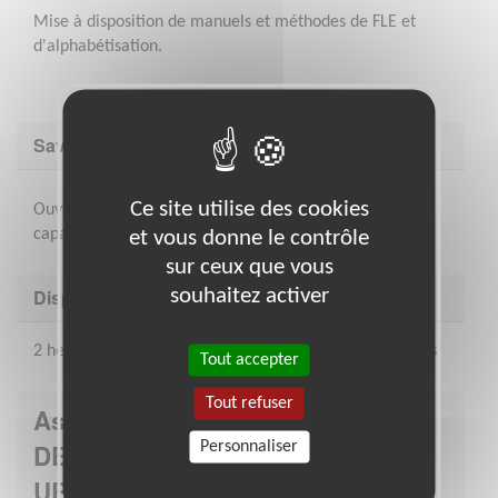
Mise à disposition de manuels et méthodes de FLE et
d'alphabétisation.
Savoir être & compétences
Ce site utilise des cookies
Ouverture d'esprit, bienveillance, bon relationnel,
capacités d'adaptation et travail en équipe
et vous donne le contrôle
sur ceux que vous
souhaitez activer
Disponibilité demandée
2 heures par semaine + temps de préparation des cours
Tout accepter
Tout refuser
Association : INSERTION
Personnaliser
DEVELOPPEMENT SOCIAL
URBAIN