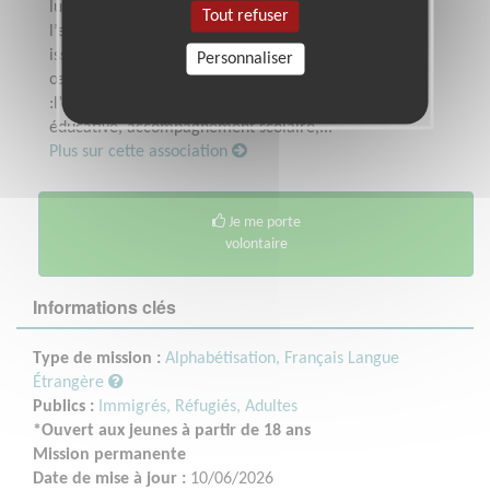
lutte contre la précarisation, voire
Tout refuser
l’exclusion, des jeunes et des habitants
issus des QPV.Pour ce faire, elle met en
Personnaliser
œuvre des actions spécifiques liées à
:l’éducation (programme de la réussite
éducative, accompagnement scolaire,...
Plus sur cette association
Je me porte
volontaire
Informations clés
Type de mission :
Alphabétisation, Français Langue
Étrangère
Publics :
Immigrés, Réfugiés,
Adultes
*Ouvert aux jeunes à partir de 18 ans
Mission permanente
Date de mise à jour :
10/06/2026