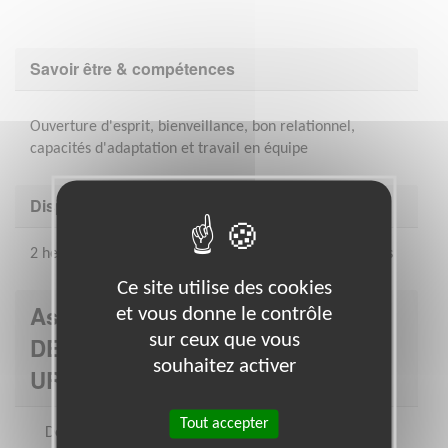
Savoir être & compétences
Ouverture d'esprit, bienveillance, bon relationnel,
capacités d'adaptation et travail en équipe
Disponibilité demandée
2 heures par semaine + temps de préparation des cours
Ce site utilise des cookies
Association : INSERTION
et vous donne le contrôle
sur ceux que vous
DEVELOPPEMENT SOCIAL
souhaitez activer
URBAIN
Tout accepter
Depuis plus de 25 ans l’association IDSU