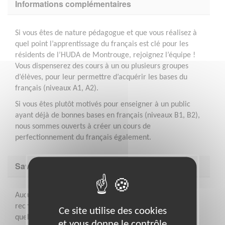
Informations complémentaires
Si vous êtes de nature pédagogue et que vous réalisez à
quel point l’apprentissage du français est clé pour les
résidents de l’HUDA de Montrouge, rejoignez l’équipe !
Vous dispenserez des cours à un ou plusieurs groupes
d’élèves, pour leur permettre d’acquérir les bases du
français (niveaux A1, A2).
Si vous êtes plutôt motivés pour enseigner à un public
ayant déjà de bonnes bases en français (niveaux B1, B2),
nous sommes ouverts à créer un cours de
perfectionnement du français également.
Savoir être & compétences
Aucune compétence particulière n’est requise : nous
recherchons simplement une grande bienveillance et
Ce site utilise des cookies
quelqu’un qui sait faire preuve de patience et de
et vous donne le contrôle