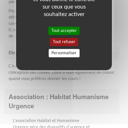
pédagogie.
sur ceux que vous
Pouvoir parler anglais et d’autres langues pourrait
souhaitez activer
définitivement être un plus pour faciliter la
communication avec les résidents. Certains partants de
0, savoir utiliser des outils de traduction pour s’assurer
Tout accepter
de se faire comprendre peut également être un plus !
Tout refuser
Disponibilité demandée
Personnaliser
C’est flexible ! A vous de nous faire part de votre
conception des choses. Libre à vous également de choisir
quand vous préférez donner les cours !
Association : Habitat Humanisme
Urgence
L’association Habitat et Humanisme
Urgence gère des dispositifs d’urgence et