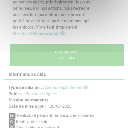
personnes âgées, prioritairement les plus
démunies. Par nos actions, nous recréons
des liens leur permettant de reprendre
goût à la vie et faire partie du monde qui
les entoure. Vivre tout simplement.
Plus sur cette association
Je me porte
volontaire
Informations clés
Type de mission :
Aide au déplacement
Publics :
Personnes âgées
Mission permanente
Date de mise à jour :
20/08/2025
Réalisable pendant les vacances scolaires
Réalisable le soir