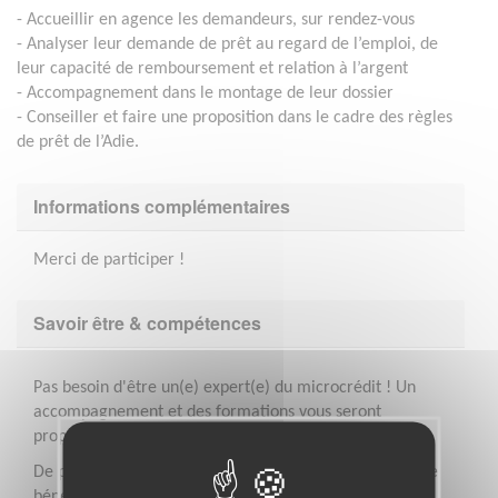
- Accueillir en agence les demandeurs, sur rendez-vous
- Analyser leur demande de prêt au regard de l’emploi, de
leur capacité de remboursement et relation à l’argent
- Accompagnement dans le montage de leur dossier
- Conseiller et faire une proposition dans le cadre des règles
de prêt de l’Adie.
Informations complémentaires
Merci de participer !
Savoir être & compétences
Pas besoin d'être un(e) expert(e) du microcrédit ! Un
accompagnement et des formations vous seront
proposés tout au long de votre parcours.
De plus, vous êtes intégré(e) à une équipe constituée de
bénévoles et de salariés, et démarrerez en binôme.