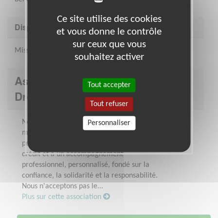
Ce site utilise des cookies
Disponibilité demandée
et vous donne le contrôle
sur ceux que vous
Mission régulière / Idéalement sur 2 ans
souhaitez activer
Association : Association pour le
Tout accepter
Droit à l'Initiative Economique
Tout refuser
Nous défendons l'idée que chacun.e,
Personnaliser
même sans capital, même sans diplôme,
peut devenir entrepreneur s'il a accès au
crédit et à un accompagnement
professionnel, personnalisé, fondé sur la
confiance, la solidarité et la responsabilité.
Nous n'acceptons pas le...
Plus sur cette association