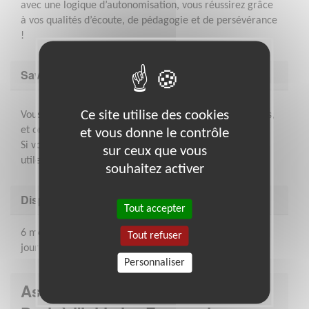
avec une logique d’autonomisation, vous réussirez grâce
à vos qualités d’écoute, de pédagogie et de persévérance
!
Savoir être & compétences
Ce site utilise des cookies
Vous êtes à l’aise avec les environnements bureautiques,
et organisé(e).
et vous donne le contrôle
Si vous pratiquez une langue étrangère, ça peut être
sur ceux que vous
utile ! (selon la population reçue en agence).
souhaitez activer
Disponibilité demandée
Tout accepter
6 mois à 2 ans avec une fréquence équivalente à 1/2
Tout refuser
journée par semaine (flexibles)
Personnaliser
Association : Association pour le