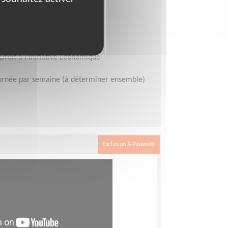
E
me
Droit à l'Initiative Economique
urnée par semaine (à déterminer ensemble)
Exclusion & Pauvreté