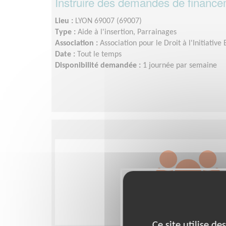
Instruire des demandes de financ
Lieu :
LYON 69007 (69007)
Type :
Aide à l'insertion, Parrainages
Association :
Association pour le Droit à l'Initiativ
Date :
Tout le temps
Disponibilité demandée :
1 journée par semaine
Ce site utilise d