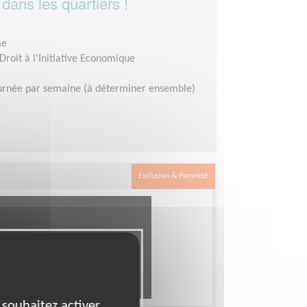
 dans les quartiers !
me
Droit à l'Initiative Economique
urnée par semaine (à déterminer ensemble)
Exclusion & Pauvreté
 souhaitez activer