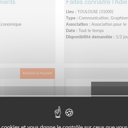
ements
Faites connaître l'Adie
Lieu :
TOULOUSE (31000)
Type :
Communication, Graphis
e Economique
Association :
Association pour le 
Date :
Tout le temps
Disponibilité demandée :
1/2 jo
Exclusion & Pauvreté
es cookies et vous donne le contrôle sur ceux que vous