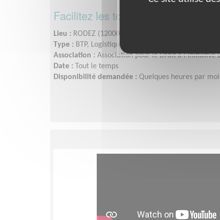
Facilitez les tournées du Bus de l'A
Lieu :
RODEZ (12000)
Type :
BTP, Logistique, Sécurité, Transport
Association :
Association pour le Droit à l'Initiativ
Date :
Tout le temps
Disponibilité demandée :
Quelques heures par moi