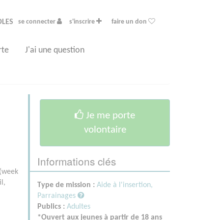
OLES
se connecter
s'inscrire
faire un don
rte
J'ai une question
Je me porte
volontaire
Informations clés
 (week
l,
Type de mission :
Aide à l'insertion,
Parrainages
Publics :
Adultes
*Ouvert aux jeunes à partir de 18 ans