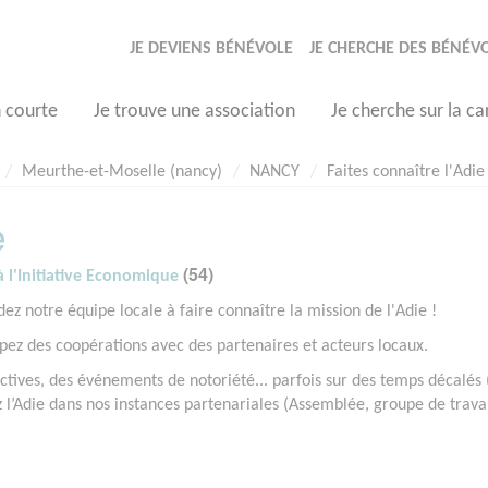
JE DEVIENS BÉNÉVOLE
JE CHERCHE DES BÉNÉV
n courte
Je trouve une association
Je cherche sur la ca
Meurthe-et-Moselle (nancy)
NANCY
Faites connaître l'Adie
e
(54)
à l'Initiative Economique
z notre équipe locale à faire connaître la mission de l'Adie !
oppez des coopérations avec des partenaires et acteurs locaux.
ctives, des événements de notoriété... parfois sur des temps décalés
ez l’Adie dans nos instances partenariales (Assemblée, groupe de travai