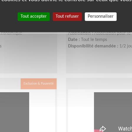
die !
Faites connaître l'ADI
Tout accepter
Tout refuser
Personnaliser
Lieu :
AUCH (32000)
Type :
Communication, Graphis
e Economique
Association :
Association pour le 
Date :
Tout le temps
s
Disponibilité demandée :
1/2 jo
Exclusion & Pauvreté