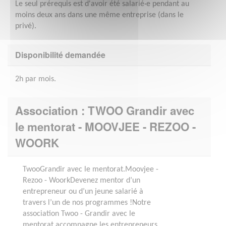
Le seul prérequis est d'avoir été salarié·e pendant au
moins deux ans dans une même entreprise (dans le
privé).
Disponibilité demandée
2h par mois.
Association : TWOO Grandir avec
le mentorat - MOOVJEE - REZOO -
WOORK
TwooGrandir avec le mentorat.Moovjee -
Rezoo - WoorkDevenez mentor d’un
entrepreneur ou d’un jeune salarié à
travers l’un de nos programmes !Notre
association Twoo - Grandir avec le
mentorat accompagne les entrepreneurs