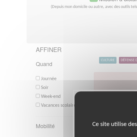
(Depuis mon domicile ou autre, avec des outils tel
AFFINER
CULTURE
DÉFENSE 
Quand
Journée
Soir
Week-end
V
Vacances scolaires
Ce site utilise d
Mobilité