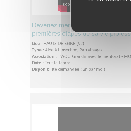
Devenez mentor(e) d'un jeune salar
premières étapes de sa vie professi
Lieu :
HAUTS-DE-SEINE (92)
Type :
Aide à l'insertion, Parrainages
Association :
TWOO Grandir avec le mentorat - 
Date :
Tout le temps
Disponibilité demandée :
2h par mois.