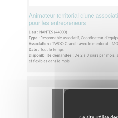
Animateur territorial d'une associa
pour les entrepreneurs
Lieu :
NANTES (44000)
Type :
Responsable associatif, Coordinateur d'équip
Association :
TWOO Grandir avec le mentorat - 
Date :
Tout le temps
Disponibilité demandée :
De 2 à 3 jours par mois, 
et flexibles dans le mois.
Ce site utilise d