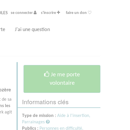
OLES
se connecter
s'inscrire
faire un don
rte
J'ai une question
Je me porte
volontaire
ozère
Informations clés
t de sa
ns les
rk agit
Type de mission :
Aide à l'insertion,
Parrainages
Publics :
Personnes en difficulté,