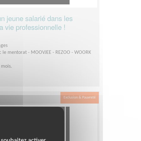
n jeune salarié dans les
 vie professionnelle !
ages
c le mentorat - MOOVJEE - REZOO - WOORK
 mois.
Exclusion & Pauvreté
 souhaitez activer