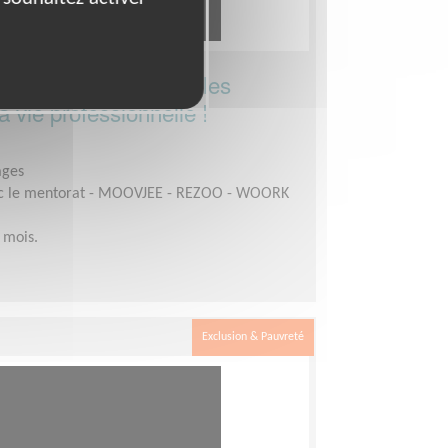
n jeune salarié dans les
 vie professionnelle !
ages
c le mentorat - MOOVJEE - REZOO - WOORK
 mois.
Exclusion & Pauvreté