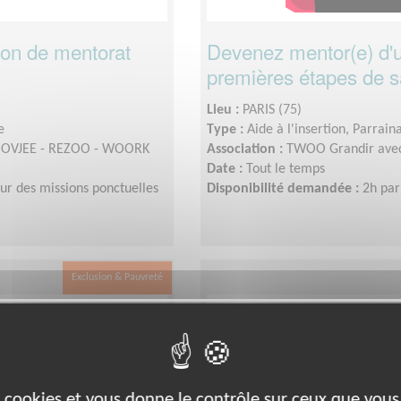
tion de mentorat
Devenez mentor(e) d'u
premières étapes de sa
Lieu :
PARIS (75)
e
Type :
Aide à l'insertion, Parrain
MOOVJEE - REZOO - WOORK
Association :
TWOO Grandir ave
Date :
Tout le temps
sur des missions ponctuelles
Disponibilité demandée :
2h par
Exclusion & Pauvreté
es cookies et vous donne le contrôle sur ceux que vous