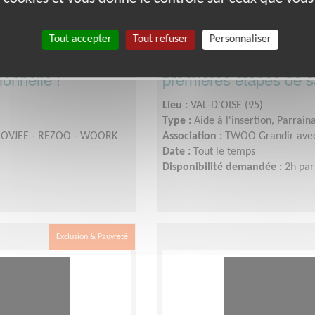
Tout accepter
Tout refuser
Personnaliser
ié dans les
Devenez mentor(e) d'u
onnelle !
premières étapes de sa
Lieu :
VAL-D'OISE (95)
Type :
Aide à l'insertion, Parrain
MOOVJEE - REZOO - WOORK
Association :
TWOO Grandir ave
Date :
Tout le temps
Disponibilité demandée :
2h par
Exclusion & Pauvreté