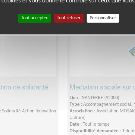
es cookies et vous donne le contrôle sur ceux que vous
Tout accepter
Tout refuser
Personnaliser
Éducation & Formation
ion de solidarité
Mediation sociale sur 
Lieu :
NANTERRE (92000)
Type :
Accompagnement social,
Solidarité Action Innovation
Association :
Association MOSAIC 
Culture)
Date :
Tout le temps
Disponibilité demandée :
1 demi