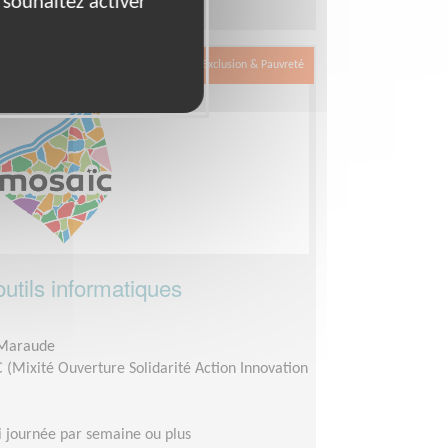
 souhaitez activer
Exclusion & Pauvreté
outils informatiques
 Maraude
(Mixité Ouverture Solidarité Action Innovation
 journée par semaine ou plus