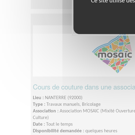
Ce site utilise d
Cours de couture dans une associat
Lieu :
NANTERRE (92000)
Type :
Travaux manuels, Bricolage
Association :
Association MOSAIC (Mixité Ouverture 
Culture)
Date :
Tout le temps
Disponibilité demandée :
quelques heures