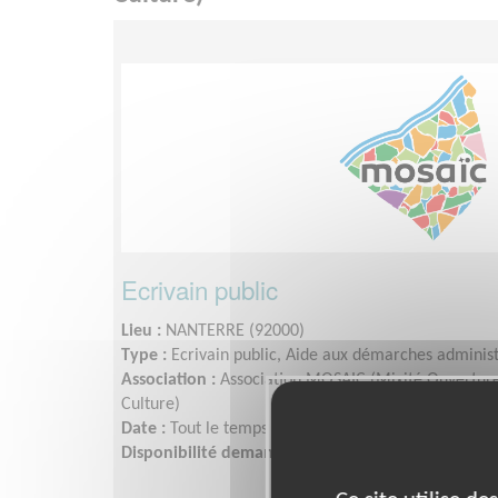
Ecrivain public
Lieu :
NANTERRE (92000)
Type :
Ecrivain public, Aide aux démarches administ
Association :
Association MOSAIC (Mixité Ouverture 
Culture)
Date :
Tout le temps
Disponibilité demandée :
1 demi-journée ou plus 