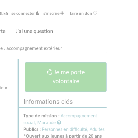
OLES
se connecter
s'inscrire
faire un don
rte
J'ai une question
le : accompagnement extérieur
Je me porte
volontaire
ieur
Informations clés
Type de mission :
Accompagnement
social, Maraude
Publics :
Personnes en difficulté,
Adultes
*Ouvert aux jeunes à partir de 20 ans