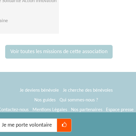
Solidarité Action Innovation
aine
Voir toutes les missions de cette association
Je deviens bénévole
Je cherche des bénévoles
Nos guides
Qui sommes-nous ?
Contactez-nous
Mentions Légales
Nos partenaires
Espace presse
® Tous Bénévoles 2012-2026
Webkast
Je me porte volontaire