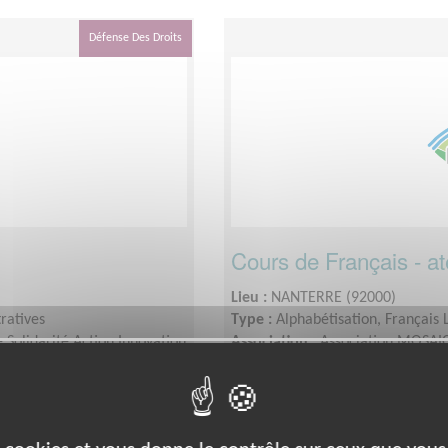
Défense Des Droits
Cours de Français - ate
Lieu :
NANTERRE (92000)
ratives
Type :
Alphabétisation, Français
Solidarité Action Innovation
Association :
Association MOSAIC 
Culture)
Date :
Tout le temps
par semaine
Disponibilité demandée :
2 à 6 
2026/2027