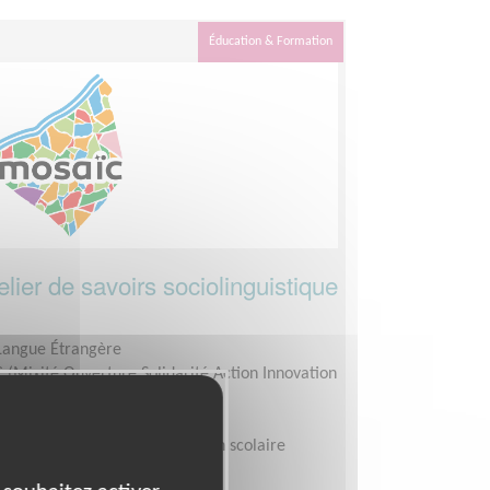
Éducation & Formation
lier de savoirs sociolinguistique
 Langue Étrangère
(Mixité Ouverture Solidarité Action Innovation
heures par semaine sur la saison scolaire