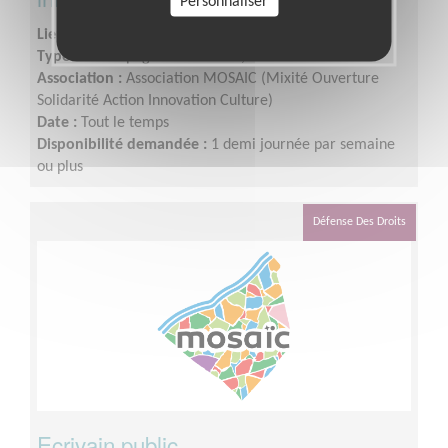
Personnaliser
Lieu :
NANTERRE (92000)
Type :
Accompagnement social, Maraude
Association :
Association MOSAIC (Mixité Ouverture
Solidarité Action Innovation Culture)
Date :
Tout le temps
Disponibilité demandée :
1 demi journée par semaine
ou plus
Défense Des Droits
Ecrivain public