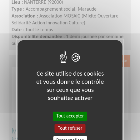
Lieu :
NANTERRE (92000)
Type :
Accompagnement social, Maraude
Association :
Association MOSAIC (Mixité Ouverture
Solidarité Action Innovation Culture)
Date :
Tout le temps
Disponibilité demandée :
1 demi journée par semaine
ou plus
Exclusion & Pauvreté
Ce site utilise des cookies
et vous donne le contrôle
sur ceux que vous
souhaitez activer
Tout accepter
Mediation sociale sur outils
Tout refuser
informatiques