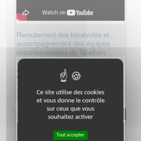
Recrutement des bénévoles et
accompagnement des équipes
départementales du Téléthon
Lieu :
MANCHE (50)
Type :
Ressources Humaines
Association :
Association Française contre les
Myopathies - Siège
Date :
Tout le temps
Ce site utilise des cookies
Disponibilité demandée :
De 3 à 6h par semaine
et vous donne le contrôle
selon votre disponibilité
sur ceux que vous
Défense Des Droits
souhaitez activer
Tout accepter