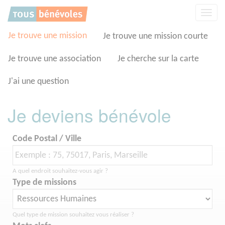
Panneau de gestion des cookies
Affic
la
navig
Je trouve une mission
Je trouve une mission courte
Je trouve une association
Je cherche sur la carte
J'ai une question
Je deviens bénévole
Code Postal / Ville
A quel endroit souhaitez-vous agir ?
Type de missions
Quel type de mission souhaitez vous réaliser ?