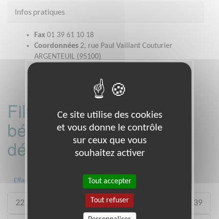
Infos pratiques
Fax
01 39 61 10 18
Coordonnées
2, rue Paul Vaillant Couturier
ARGENTEUIL (95100)
Filtrer les missions
Ce site utilise des cookies
bénévoles par
et vous donne le contrôle
sur ceux que vous
département :
souhaitez activer
01
06
13
15
20
21
Tout accepter
Effacer
Tout refuser
22
26
27
29
33
35
38
39