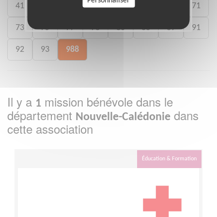
Personnaliser
41
46
49
50
54
59
61
71
73
75
77
78
80
88
89
91
92
93
988
Il y a
mission bénévole dans le
1
département
dans
Nouvelle-Calédonie
cette association
Éducation & Formation