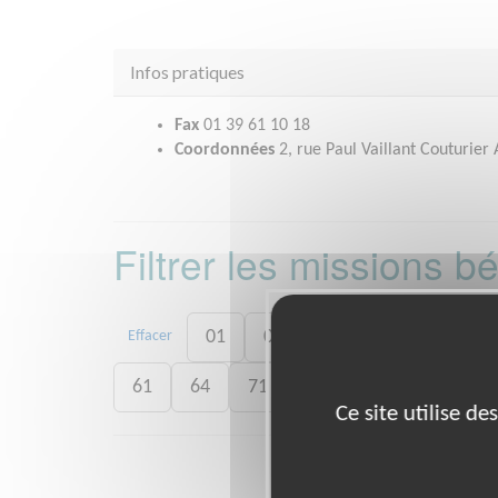
Infos pratiques
Fax
01 39 61 10 18
Coordonnées
2, rue Paul Vaillant Couturie
Filtrer les missions 
01
06
13
15
20
Effacer
61
64
71
73
75
77
7
Ce site utilise d