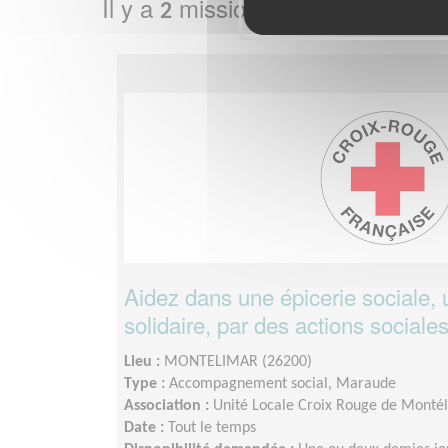
Il y a
missions bénévoles dans
2
Aidez dans une épicerie sociale,
solidaire, par des actions sociales
Lieu :
MONTELIMAR (26200)
Type :
Accompagnement social, Maraude
Association :
Unité Locale Croix Rouge de Monté
Date :
Tout le temps