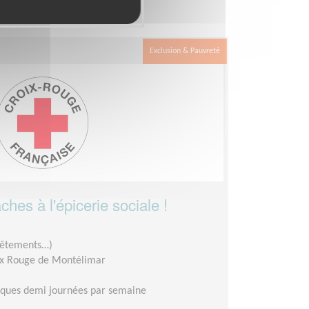
ion
Exclusion & Pauvreté
ches à l'épicerie sociale !
 vêtements…)
ix Rouge de Montélimar
lques demi journées par semaine