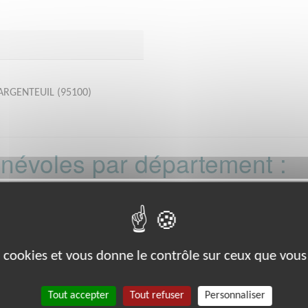
r ARGENTEUIL (95100)
bénévoles par département :
21
22
26
27
29
33
35
38
39
8
80
88
89
91
92
93
988
es cookies et vous donne le contrôle sur ceux que vous
Tout accepter
Tout refuser
Personnaliser