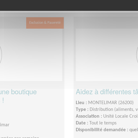
 le département
dans cette associat
Drôme
Exclusion & Pauvreté
 une boutique
Aidez à différentes tâ
 !
Lieu :
MONTELIMAR (26200)
Type :
Distribution (aliments,
Association :
Unité Locale Cro
Date :
Tout le temps
limar
Disponibilité demandée :
que