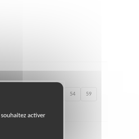
41
46
49
50
54
59
 souhaitez activer