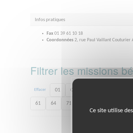
Infos pratiques
Fax
01 39 61 10 18
Coordonnées
2, rue Paul Vaillant Couturie
Filtrer les missions 
01
06
13
15
20
Effacer
61
64
71
73
75
77
7
Ce site utilise d