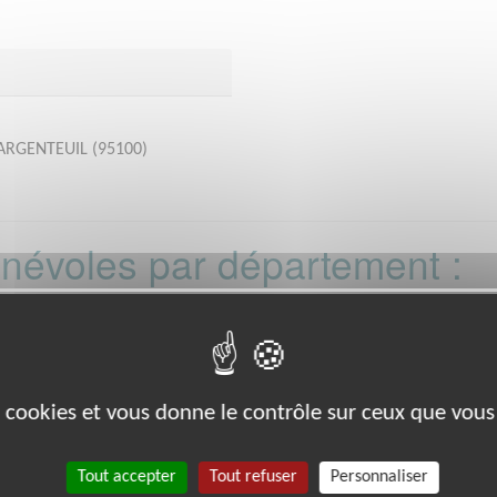
r ARGENTEUIL (95100)
bénévoles par département :
21
22
26
27
29
33
35
38
39
8
80
88
89
91
92
93
988
es cookies et vous donne le contrôle sur ceux que vous
Tout accepter
Tout refuser
Personnaliser