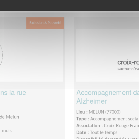
 le département
dans cette 
Seine-et-Marne
Exclusion & Pauvreté
ns la rue
Accompagnement dans
Alzheimer
Lieu :
MELUN (77000)
 de Melun
Type :
Accompagnement socia
Association :
Croix-Rouge Fran
r mois
Date :
Tout le temps