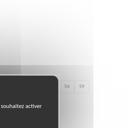
41
46
49
50
54
59
 souhaitez activer