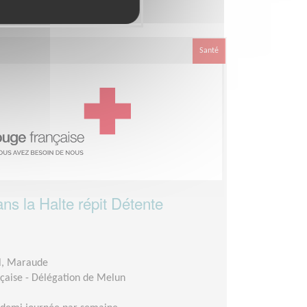
association
Santé
 la Halte répit Détente
l, Maraude
çaise - Délégation de Melun