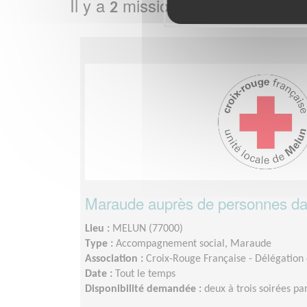
Il y a
missions bénévoles dans
2
Maraude auprès de personnes da
Lieu :
MELUN (77000)
Type :
Accompagnement social, Maraude
Association :
Croix-Rouge Française - Délégation
Date :
Tout le temps
Disponibilité demandée :
deux à trois soirées pa