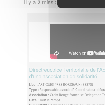
Il y a
missions bénévoles dans
2
Directreur.trice Territorial.e de l
d'une association de solidarité
Lieu :
ARTIGUES PRES BORDEAUX (33370)
Type :
Responsable associatif, Coordinateur d'éq
Association :
Croix-Rouge française Délégation Te
Date :
Tout le temps