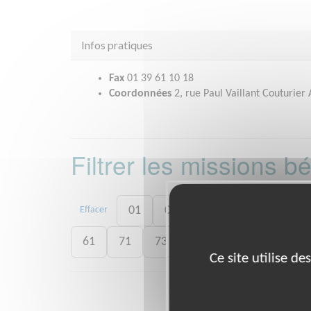
Infos pratiques
Fax
01 39 61 10 18
Coordonnées
2, rue Paul Vaillant Couturie
Filtrer les missions 
01
06
13
15
20
Effacer
61
71
73
75
77
78
8
Ce site utilise d