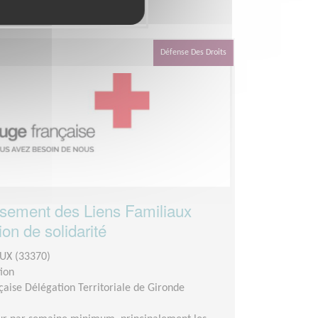
tion
Défense Des Droits
ssement des Liens Familiaux
on de solidarité
UX (33370)
ion
çaise Délégation Territoriale de Gironde