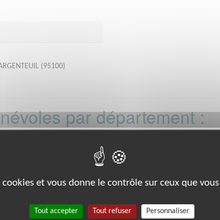
r ARGENTEUIL (95100)
bénévoles par département :
21
22
26
27
29
33
35
38
39
0
88
89
91
92
93
988
es cookies et vous donne le contrôle sur ceux que vous
Tout accepter
Tout refuser
Personnaliser