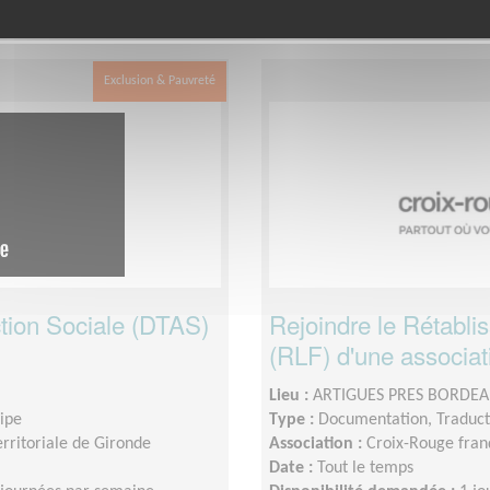
 le département
dans cette associa
Gironde
Exclusion & Pauvreté
'Action Sociale (DTAS)
Rejoindre le Rétabli
(RLF) d'une associati
Lieu :
ARTIGUES PRES BORDEA
uipe
Type :
Documentation, Traduct
rritoriale de Gironde
Association :
Croix-Rouge fran
Date :
Tout le temps