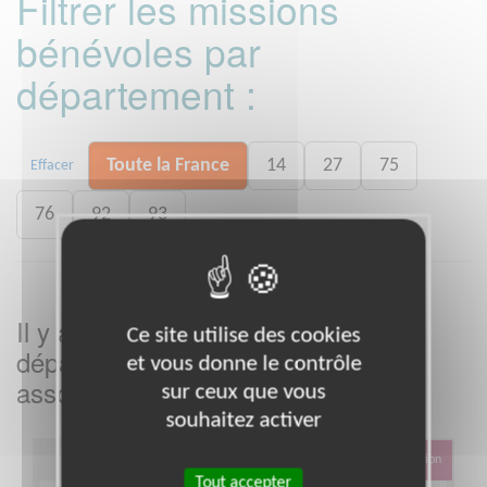
Filtrer les missions
bénévoles par
département :
Toute la France
14
27
75
Effacer
76
92
93
Il y a
missions bénévoles dans le
3
Ce site utilise des cookies
département
dans cette
et vous donne le contrôle
Partout
association
sur ceux que vous
souhaitez activer
Éducation & Formation
Tout accepter