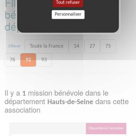
Filtrer les missions
Tout refuser
bénévoles par
Personnaliser
département :
Toute la France
14
27
75
Effacer
76
92
93
Il y a
mission bénévole dans le
1
département
dans cette
Hauts-de-Seine
association
Éducation & Formation