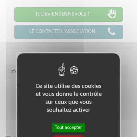
JE DEVIENS BÉNÉVOLE !
JE CONTACTE L'ASSOCIATION
Infos pratiques
Ce site utilise des cookies
Site web
https://www.100chances-
100emplois.org/
et vous donne le contrôle
Coordonnées
35 rue Joseph Monier RUEIL
sur ceux que vous
MALMAISON (92500)
souhaitez activer
Tout accepter