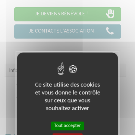
JE DEVIENS BÉNÉVOLE !
JE CONTACTE L'ASSOCIATION
Infos pratiques
Ce site utilise des cookies
Site web
https://www.100chances-
100emplois.org/
et vous donne le contrôle
Coordonnées
35 rue Joseph Monier RUEIL
sur ceux que vous
MALMAISON (92500)
souhaitez activer
Tout accepter