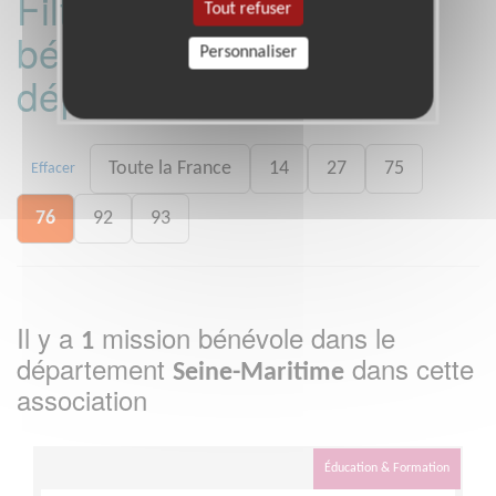
Filtrer les missions
Tout refuser
bénévoles par
Personnaliser
département :
Toute la France
14
27
75
Effacer
76
92
93
Il y a
mission bénévole dans le
1
département
dans cette
Seine-Maritime
association
Éducation & Formation