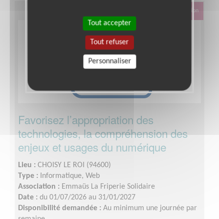
Éducation & Formation
Tout accepter
Tout refuser
Personnaliser
Favorisez l’appropriation des
technologies, la compréhension des
enjeux et usages du numérique
Lieu :
CHOISY LE ROI (94600)
Type :
Informatique, Web
Association :
Emmaüs La Friperie Solidaire
Date :
du 01/07/2026 au 31/01/2027
Disponibilité demandée :
Au minimum une journée par
semaine.